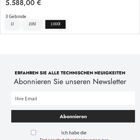
5.588,00 €
Regulärer Preis:
3 Gebinde
1l
205l
1000l
ERFAHREN SIE ALLE TECHNISCHEN NEUIGKEITEN
Abonnieren Sie unseren Newsletter
Abonnieren
Ich habe die