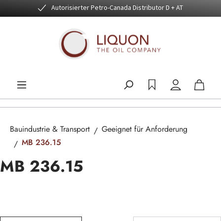
Autorisierter Petro-Canada Distributor D + AT
Zum Hauptinhalt springen
Bauindustrie & Transport
Geeignet für Anforderung
MB 236.15
MB 236.15