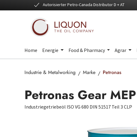
Autorisierter Petro-Canada Distributor D + AT
 Hauptinhalt springen
Zur Suche springen
Zur Hauptnavigation springen
Home
Energie
Food & Pharmacy
Agrar
Industrie & Metalworking
Marke
Petronas
Petronas Gear ME
Industriegetriebeöl ISO VG 680 DIN 51517 Teil 3 CLP
Bildergalerie überspringen