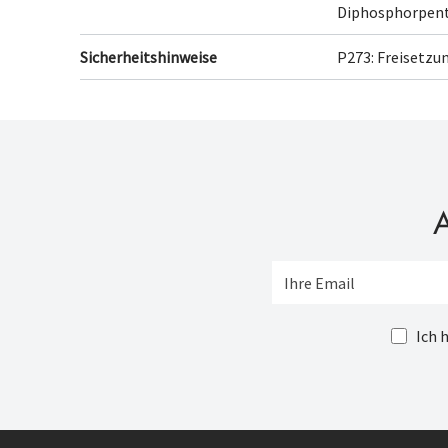
Diphosphorpento
Sicherheitshinweise
P273: Freisetzu
A
Ich 