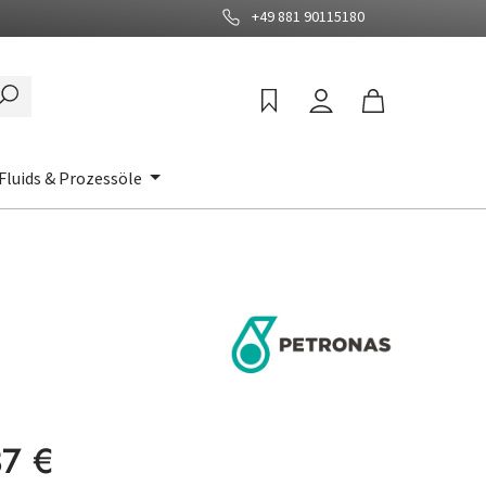
+49 881 90115180
Fluids & Prozessöle
:
37 €