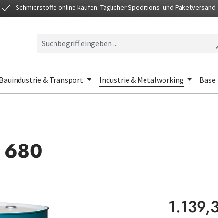
Schmierstoffe online kaufen. Täglicher Speditions- und Paketversand
Bauindustrie & Transport
Industrie & Metalworking
Base 
P 680
Regulärer Preis
1.139,