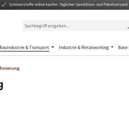
Schmierstoffe online kaufen. Täglicher Speditions- und Paketversand
Bauindustrie & Transport
Industrie & Metalworking
Base 
chmierung
g