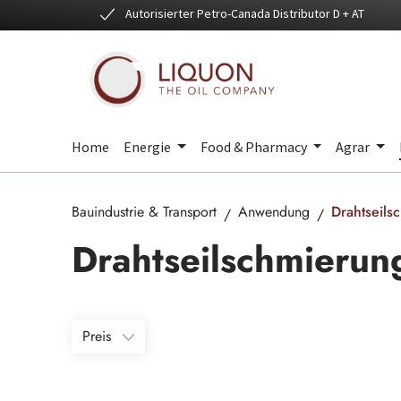
Autorisierter Petro-Canada Distributor D + AT
 Hauptinhalt springen
Zur Suche springen
Zur Hauptnavigation springen
Home
Energie
Food & Pharmacy
Agrar
Bauindustrie & Transport
Anwendung
Drahtseils
Drahtseilschmierun
Preis