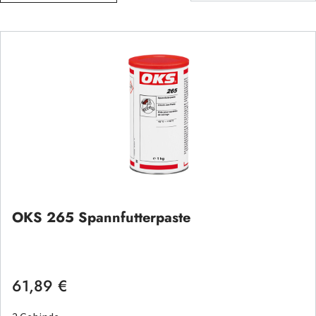
OKS 265 Spannfutterpaste
61,89 €
Regulärer Preis: