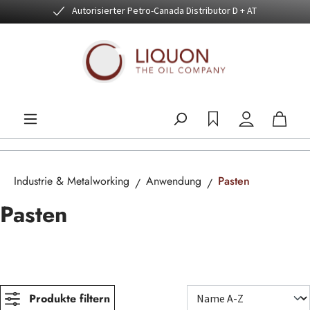
Autorisierter Petro-Canada Distributor D + AT
Zum Hauptinhalt springen
Industrie & Metalworking
Anwendung
Pasten
Pasten
Produkte filtern