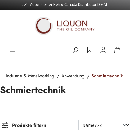
Autorisierter Petro-Canada Distributor D + AT
Zum Hauptinhalt springen
Industrie & Metalworking
Anwendung
Schmiertechnik
Schmiertechnik
Produkte filtern