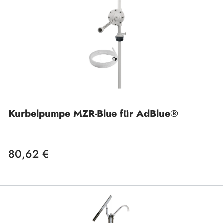
Kurbelpumpe MZR-Blue für AdBlue®
80,62 €
Regulärer Preis: