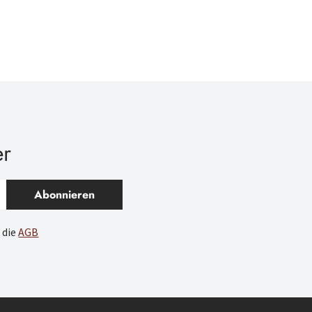
er
Abonnieren
 die
AGB