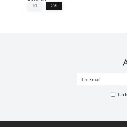
20l
205l
A
Ich 