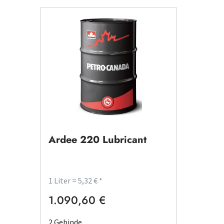
Ardee 220 Lubricant
1 Liter = 5,32 € *
1.090,60 €
Regulärer Preis:
2 Gebinde