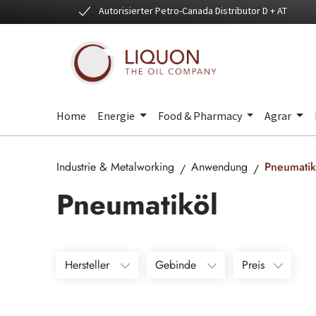
Autorisierter Petro-Canada Distributor D + AT
 Hauptinhalt springen
Zur Suche springen
Zur Hauptnavigation springen
Home
Energie
Food & Pharmacy
Agrar
Industrie & Metalworking
Anwendung
Pneumatik
Pneumatiköl
Hersteller
Gebinde
Preis