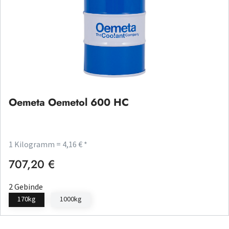
Oemeta Oemetol 600 HC
1 Kilogramm = 4,16 € *
707,20 €
Regulärer Preis:
2 Gebinde
170kg
1000kg