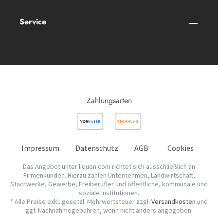
Service
Zahlungsarten
Impressum
Datenschutz
AGB
Cookies
Das Angebot unter liquon.com richtet sich ausschließlich an
Firmenkunden. Hierzu zählen Unternehmen, Landwirtschaft,
Stadtwerke, Gewerbe, Freiberufler und öffentliche, kommunale und
soziale Institutionen.
* Alle Preise exkl. gesetzl. Mehrwertsteuer zzgl.
Versandkosten
und
ggf. Nachnahmegebühren, wenn nicht anders angegeben.