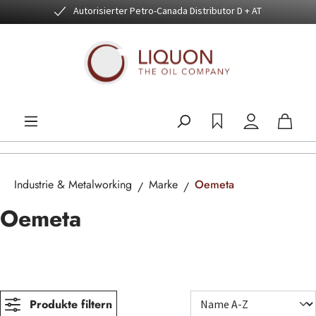
Autorisierter Petro-Canada Distributor D + AT
Zum Hauptinhalt springen
Industrie & Metalworking
Marke
Oemeta
Oemeta
Produkte filtern