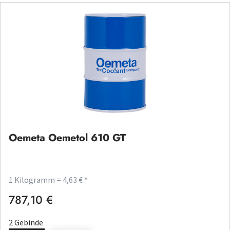
Oemeta Oemetol 610 GT
1 Kilogramm = 4,63 € *
787,10 €
Regulärer Preis:
2 Gebinde