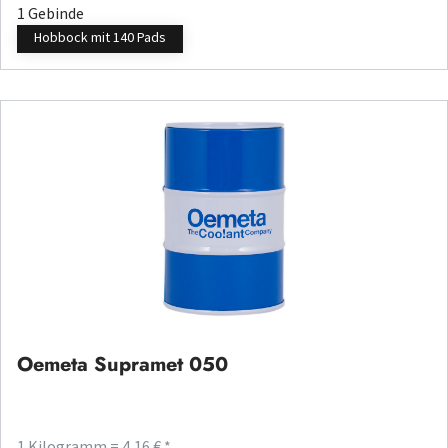
1 Gebinde
Hobbock mit 140 Pads
Oemeta Supramet 050
1 Kilogramm = 4,16 € *