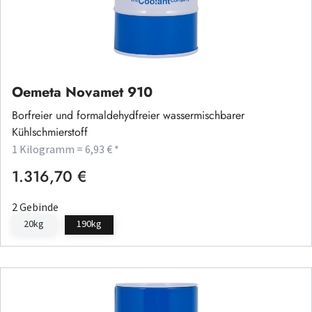
Oemeta Novamet 910
Borfreier und formaldehydfreier wassermischbarer
Kühlschmierstoff
1 Kilogramm = 6,93 € *
1.316,70 €
Regulärer Preis:
2 Gebinde
20kg
190kg