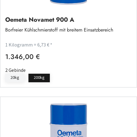
Oemeta Novamet 900 A
Borfreier Kühlschmierstoff mit breitem Einsatzbereich
1 Kilogramm = 6,73 € *
1.346,00 €
Regulärer Preis:
2 Gebinde
20kg
200kg