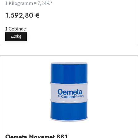
1 Kilogramm = 7,24 € *
1.592,80 €
Regulärer Preis:
1 Gebinde
220kg
Oemeta Novamet 881