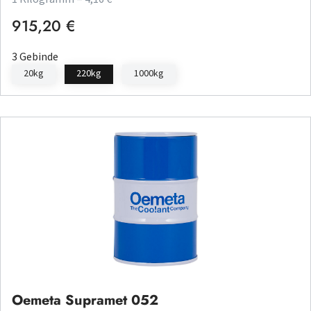
915,20 €
Regulärer Preis:
3 Gebinde
20kg
220kg
1000kg
Oemeta Supramet 052