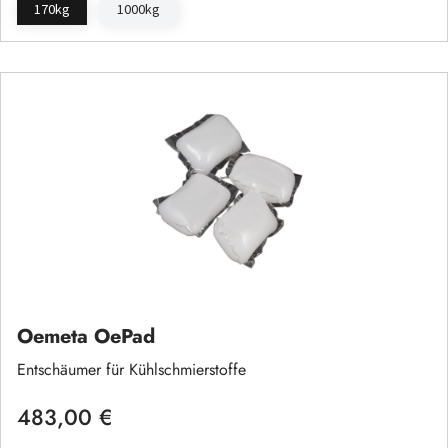
170kg
1000kg
Oemeta OePad
Entschäumer für Kühlschmierstoffe
483,00 €
Regulärer Preis: