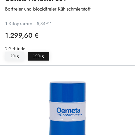
Borfreier und biozidfreier Kühlschmierstoff
1 Kilogramm = 6,84 € *
1.299,60 €
Regulärer Preis:
2 Gebinde
20kg
190kg