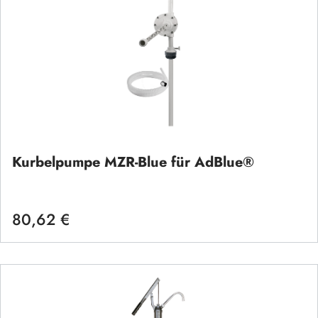
Kurbelpumpe MZR-Blue für AdBlue®
80,62 €
Regulärer Preis: