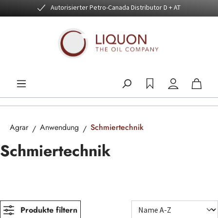
Autorisierter Petro-Canada Distributor D + AT
Zum Hauptinhalt springen
Agrar
Anwendung
Schmiertechnik
Schmiertechnik
Produkte filtern