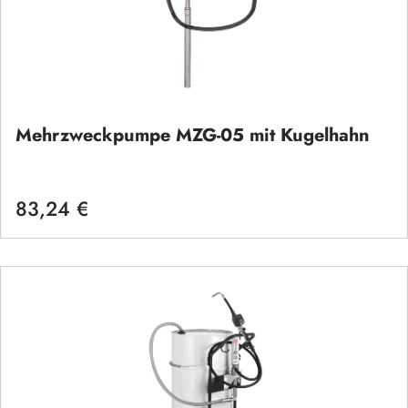
Mehrzweckpumpe MZG-05 mit Kugelhahn
83,24 €
Regulärer Preis: