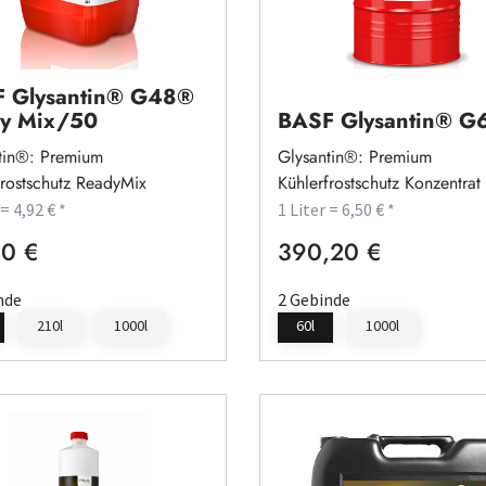
 Glysantin® G48®
y Mix/50
BASF Glysantin® 
tin®: Premium
Glysantin®: Premium
frostschutz ReadyMix
Kühlerfrostschutz Konzentrat
 = 4,92 € *
1 Liter = 6,50 € *
0 €
390,20 €
rer Preis:
Regulärer Preis:
nde
2 Gebinde
210l
1000l
60l
1000l