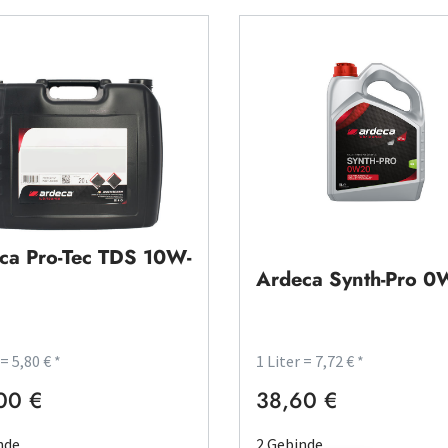
ca Pro-Tec TDS 10W-
Ardeca Synth-Pro 0
 = 5,80 € *
1 Liter = 7,72 € *
00 €
38,60 €
rer Preis:
Regulärer Preis:
nde
2 Gebinde