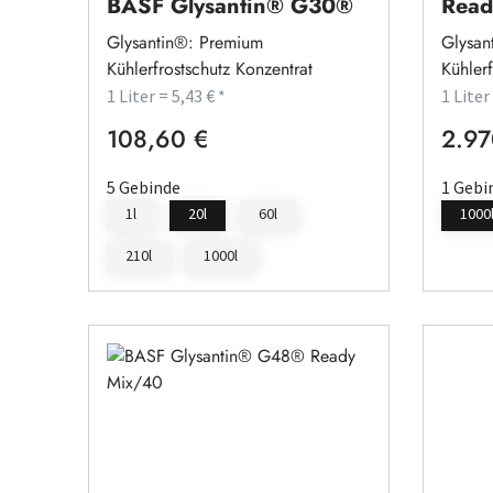
BASF Glysantin® G30®
Rea
Glysantin®: Premium
Glysan
Kühlerfrostschutz Konzentrat
Kühler
1 Liter = 5,43 € *
1 Liter
108,60 €
2.97
Regulärer Preis:
Regulä
5 Gebinde
1 Gebi
1l
20l
60l
1000
210l
1000l