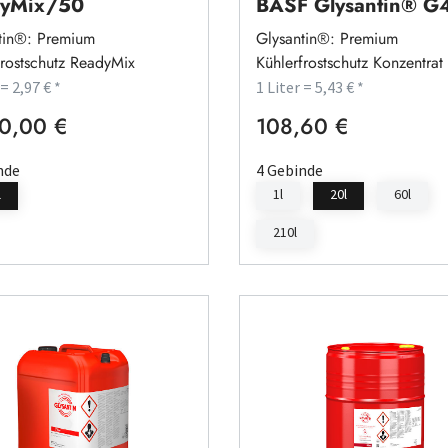
dyMix/50
BASF Glysantin® 
tin®: Premium
Glysantin®: Premium
frostschutz ReadyMix
Kühlerfrostschutz Konzentrat
 = 2,97 € *
1 Liter = 5,43 € *
0,00 €
108,60 €
rer Preis:
Regulärer Preis:
nde
4 Gebinde
l
1l
20l
60l
210l