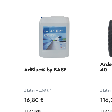
Arde
AdBlue® by BASF
40
1 Liter = 1,68 € *
1 Liter
16,80 €
116,
Regulärer Preis:
Regulä
3 Gebinde
1 Gebi