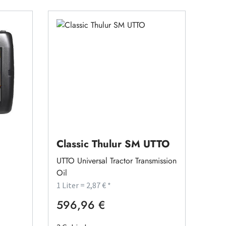
20W-
Classic Thulur SM UTTO
UTTO Universal Tractor Transmission
Oil
1 Liter = 2,87 € *
596,96 €
Regulärer Preis: