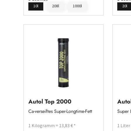
10l
208l
1000l
20l
Autol Top 2000
Auto
Ca-verseiftes Super-Longtime-Fett
Super 
1 Kilogramm = 13,83 € *
1 Liter