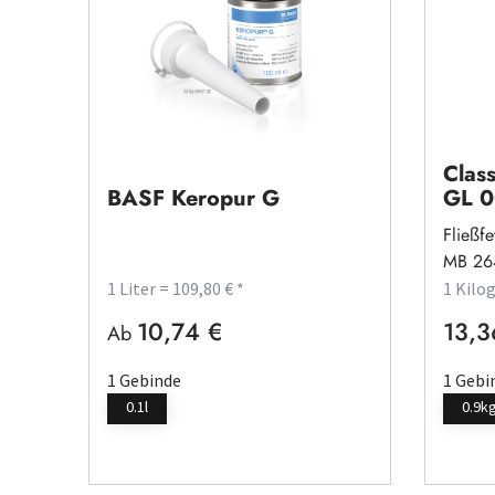
Class
BASF Keropur G
GL 0
Fließfe
MB 26
1 Liter = 109,80 € *
1 Kilo
10,74 €
13,3
Regulärer Preis:
Regulä
Ab
1 Gebinde
1 Gebi
0.1l
0.9k