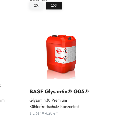
20l
205l
3
BASF Glysantin® G05®
 im
Glysantin®: Premium
Kühlerfrostschutz Konzentrat
1 Liter = 4,20 € *