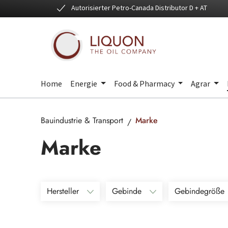
Autorisierter Petro-Canada Distributor D + AT
 Hauptinhalt springen
Zur Suche springen
Zur Hauptnavigation springen
Home
Energie
Food & Pharmacy
Agrar
Bauindustrie & Transport
Marke
Marke
Hersteller
Gebinde
Gebindegröße