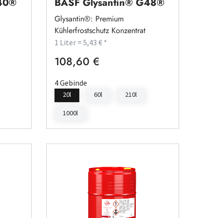
G40®
BASF Glysantin® G48®
Glysantin®: Premium
Kühlerfrostschutz Konzentrat
1 Liter = 5,43 € *
108,60 €
Regulärer Preis:
4 Gebinde
20l
60l
210l
1000l