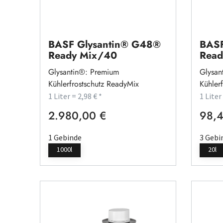
BASF Glysantin® G48®
BASF
Ready Mix/40
Read
Glysantin®: Premium
Glysan
Kühlerfrostschutz ReadyMix
Kühler
1 Liter = 2,98 € *
1 Liter
2.980,00 €
98,4
Regulärer Preis:
Regulä
1 Gebinde
3 Gebi
1000l
20l