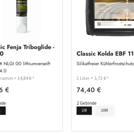
ic Fenja Triboglide -
0
Classic Kolda EBF 11
tt NLGI 00 lithiumverseift
Silikatfreier Kühlerfrostschutz
4.0
gramm = 14,84 € *
1 Liter = 3,72 € *
6 €
74,40 €
rer Preis:
Regulärer Preis:
nde
2 Gebinde
g
20l
208l