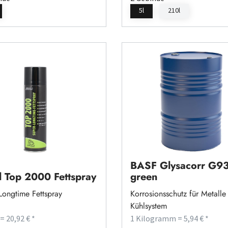
5l
210l
BASF Glysacorr G9
l Top 2000 Fettspray
green
Longtime Fettspray
Korrosionsschutz für Metalle
Kühlsystem
 = 20,92 € *
1 Kilogramm = 5,94 € *