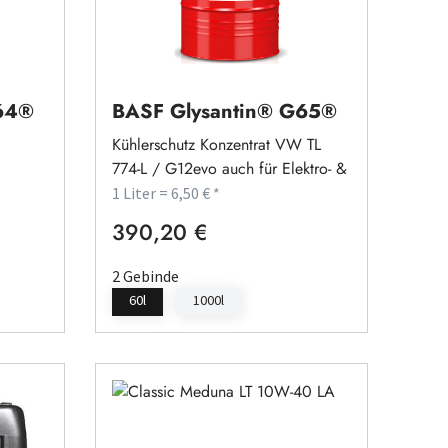
G64®
BASF Glysantin® G65®
Kühlerschutz Konzentrat VW TL
774-L / G12evo auch für Elektro- &
Hybridfahrzeuge
1 Liter = 6,50 € *
390,20 €
Regulärer Preis:
2 Gebinde
60l
1000l