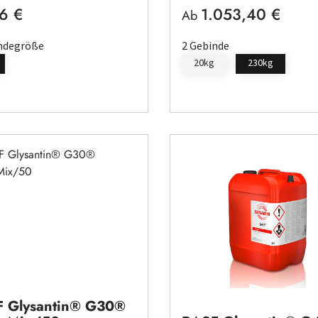
6 €
1.053,40 €
rer Preis:
Regulärer Preis:
Ab
ndegröße
2 Gebinde
20kg
230kg
 Glysantin® G30®