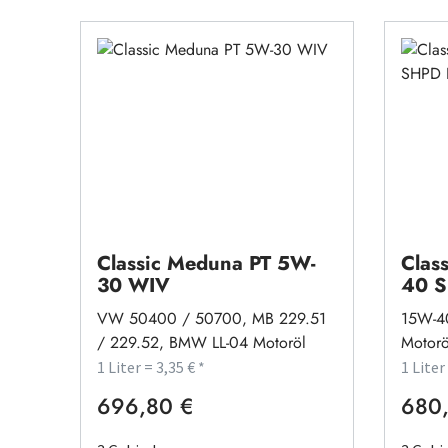
Classic Meduna PT 5W-
Clas
30 WIV
40 
VW 50400 / 50700, MB 229.51
15W-4
/ 229.52, BMW LL-04 Motoröl
Motorö
1 Liter = 3,35 € *
1 Liter
696,80 €
680,
Regulärer Preis:
Regulä