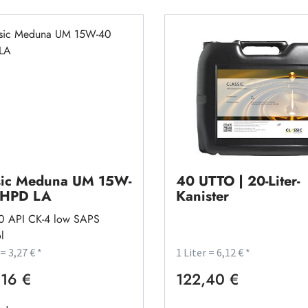
Classic Thulur SM 
sic Meduna UM 15W-
40 UTTO | 20-Liter-
SHPD LA
Kanister
0 API CK-4 low SAPS
l
 = 3,27 € *
1 Liter = 6,12 € *
16 €
122,40 €
rer Preis:
Regulärer Preis: