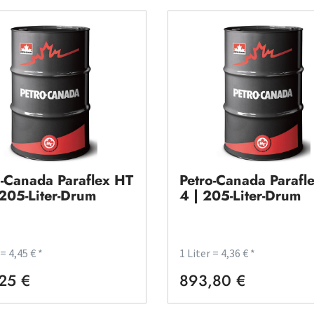
o-Canada Paraflex HT
Petro-Canada Parafl
 205-Liter-Drum
4 | 205-Liter-Drum
 = 4,45 € *
1 Liter = 4,36 € *
25 €
893,80 €
rer Preis:
Regulärer Preis: