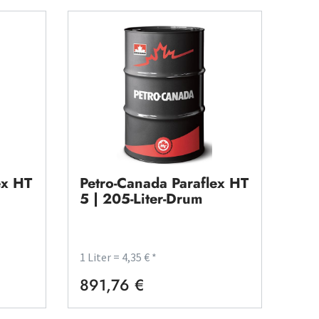
ex HT
Petro-Canada Paraflex HT
5 | 205-Liter-Drum
1 Liter = 4,35 € *
891,76 €
Regulärer Preis: