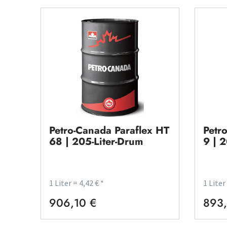
Petro-Canada Paraflex HT
Petr
68 | 205-Liter-Drum
9 | 
1 Liter = 4,42 € *
1 Liter
906,10 €
893,
Regulärer Preis:
Regulä