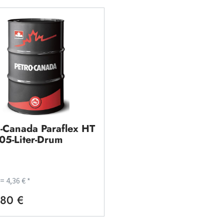
o-Canada Paraflex HT
205-Liter-Drum
 = 4,36 € *
80 €
rer Preis: