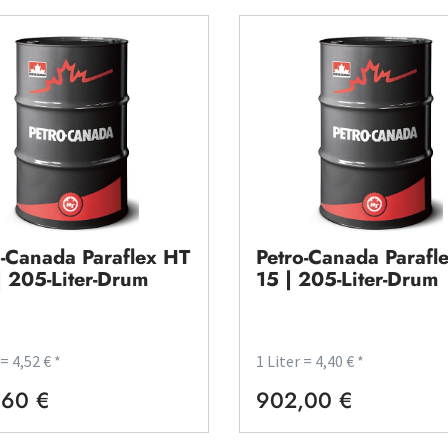
o-Canada Paraflex HT
Petro-Canada Parafl
| 205-Liter-Drum
15 | 205-Liter-Drum
 = 4,52 € *
1 Liter = 4,40 € *
,60 €
902,00 €
rer Preis:
Regulärer Preis: