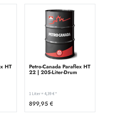
ex HT
Petro-Canada Paraflex HT
22 | 205-Liter-Drum
1 Liter = 4,39 € *
899,95 €
Regulärer Preis: