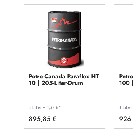
Petro-Canada Paraflex HT
Petr
10 | 205-Liter-Drum
100 
1 Liter = 4,37 € *
1 Liter
895,85 €
926
Regulärer Preis:
Regulä