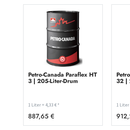
Petro-Canada Paraflex HT
Petr
3 | 205-Liter-Drum
32 |
1 Liter = 4,33 € *
1 Liter
887,65 €
912,
Regulärer Preis:
Regulä