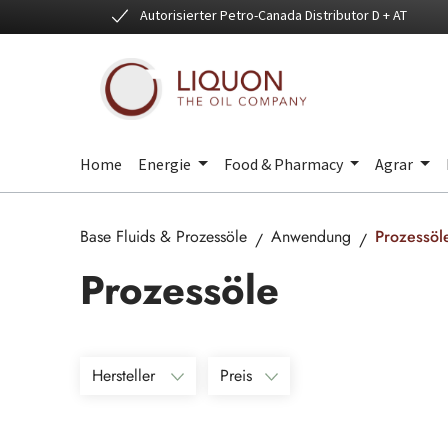
Autorisierter Petro-Canada Distributor D + AT
 Hauptinhalt springen
Zur Suche springen
Zur Hauptnavigation springen
Home
Energie
Food & Pharmacy
Agrar
Base Fluids & Prozessöle
Anwendung
Prozessöl
Prozessöle
Hersteller
Preis