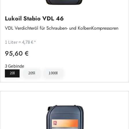
Lukoil Stabio VDL 46
VDL Verdichteröl für Schrauben- und KolbenKompressoren
1 Liter = 4,78 € *
95,60 €
Regulärer Preis:
3 Gebinde
20l
205l
1000l