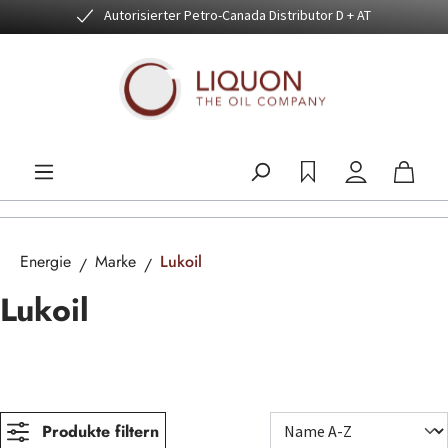
Autorisierter Petro-Canada Distributor D + AT
Zum Hauptinhalt springen
Energie
Marke
Lukoil
Lukoil
Produkte filtern