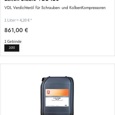
VDL Verdichteröl für Schrauben- und KolbenKompressoren
1 Liter = 4,20 € *
861,00 €
Regulärer Preis:
1 Gebinde
205l