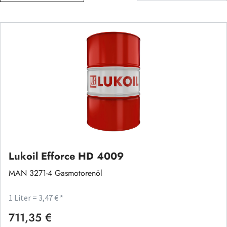
Lukoil Efforce HD 4009
MAN 3271-4 Gasmotorenöl
1 Liter = 3,47 € *
711,35 €
Regulärer Preis: