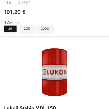
1 Liter = 5,06 € *
101,20 €
Regulärer Preis:
3 Gebinde
20l
205l
1000l
Lukoil Stabio VDL 150