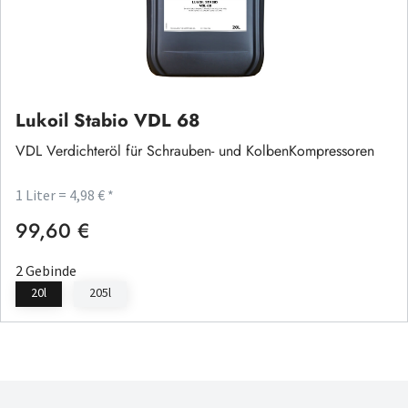
Lukoil Stabio VDL 68
VDL Verdichteröl für Schrauben- und KolbenKompressoren
1 Liter = 4,98 € *
99,60 €
Regulärer Preis:
2 Gebinde
20l
205l