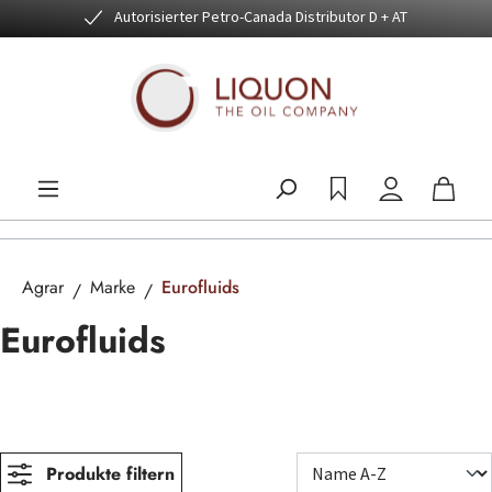
Autorisierter Petro-Canada Distributor D + AT
Zum Hauptinhalt springen
Agrar
Marke
Eurofluids
Eurofluids
Produkte filtern