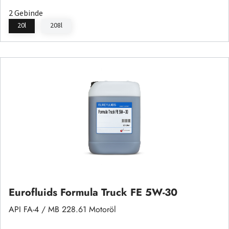
2 Gebinde
20l
208l
Eurofluids Formula Truck FE 5W-30
API FA-4 / MB 228.61 Motoröl