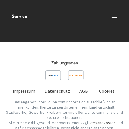
Service
Zahlungsarten
Impressum
Datenschutz
AGB
Cookies
Das Angebot unter liquon.com richtet sich ausschließlich an
Firmenkunden. Hierzu zählen Unternehmen, Landwirtschaft,
Stadtwerke, Gewerbe, Freiberufler und öffentliche, kommunale und
soziale Institutionen.
* Alle Preise exkl. gesetzl. Mehrwertsteuer zzgl.
Versandkosten
und
ggf. Nachnahmegebühren, wenn nicht anders angegeben.