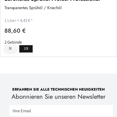
Transparentes Sprühöl / Kriechöl
1 Liter = 4,43 € *
88,60 €
Regulärer Preis:
2 Gebinde
5l
20l
ERFAHREN SIE ALLE TECHNISCHEN NEUIGKEITEN
Abonnieren Sie unseren Newsletter