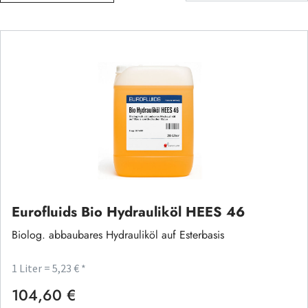
Eurofluids Bio Hydrauliköl HEES 46
Biolog. abbaubares Hydrauliköl auf Esterbasis
1 Liter = 5,23 € *
104,60 €
Regulärer Preis: