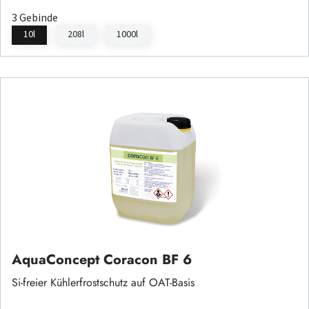
3 Gebinde
10l
208l
1000l
AquaConcept Coracon BF 6
Si-freier Kühlerfrostschutz auf OAT-Basis