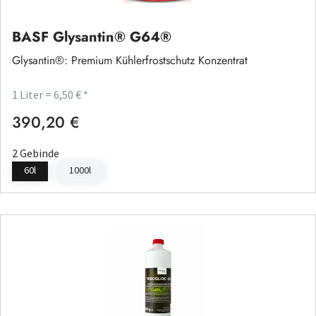
BASF Glysantin® G64®
Glysantin®: Premium Kühlerfrostschutz Konzentrat
1 Liter = 6,50 € *
390,20 €
Regulärer Preis:
2 Gebinde
60l
1000l