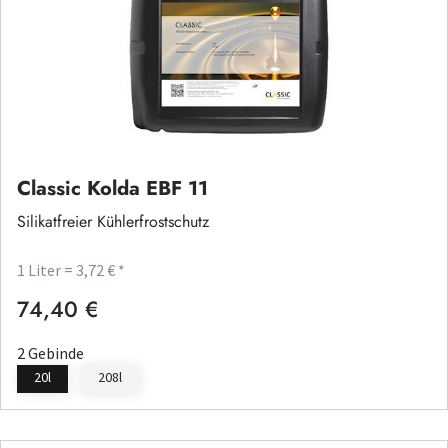
Classic Kolda EBF 11
Silikatfreier Kühlerfrostschutz
1 Liter = 3,72 € *
74,40 €
Regulärer Preis:
2 Gebinde
20l
208l