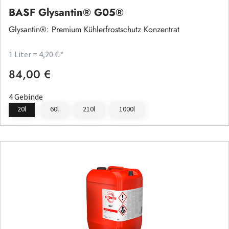
BASF Glysantin® G05®
Glysantin®: Premium Kühlerfrostschutz Konzentrat
1 Liter = 4,20 € *
84,00 €
Regulärer Preis:
4 Gebinde
20l
60l
210l
1000l