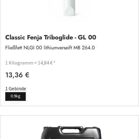
Classic Fenja Triboglide - GL 00
Fließfett NLGI 00 lithiumverseift MB 264.0
1 Kilogramm = 14,84 € *
13,36 €
Regulärer Preis:
1 Gebinde
0.9kg