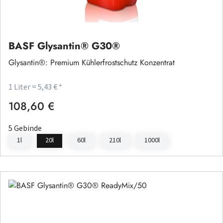
BASF Glysantin® G30®
Glysantin®: Premium Kühlerfrostschutz Konzentrat
1 Liter = 5,43 € *
108,60 €
Regulärer Preis:
5 Gebinde
1l
20l
60l
210l
1000l