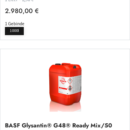
2.980,00 €
Regulärer Preis:
1 Gebinde
1000l
BASF Glysantin® G48® Ready Mix/50