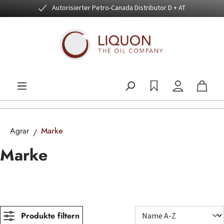
Autorisierter Petro-Canada Distributor D + AT
Zum Hauptinhalt springen
Agrar
Marke
Marke
Produkte filtern