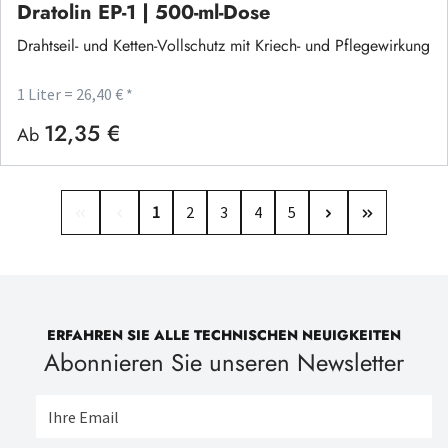
Dratolin EP-1 | 500-ml-Dose
Drahtseil- und Ketten-Vollschutz mit Kriech- und Pflegewirkung
1 Liter = 26,40 € *
12,35 €
Regulärer Preis:
Ab
Seite
Seite
Seite
Seite
Seite
1
2
3
4
5
ERFAHREN SIE ALLE TECHNISCHEN NEUIGKEITEN
Abonnieren Sie unseren Newsletter