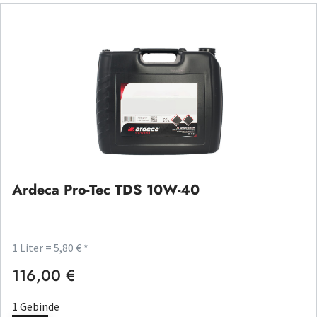
Ardeca Pro-Tec TDS 10W-40
1 Liter = 5,80 € *
116,00 €
Regulärer Preis:
1 Gebinde