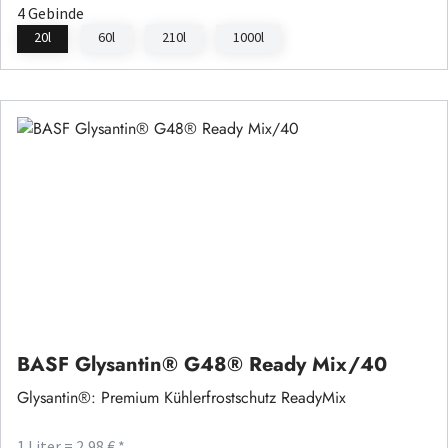
4 Gebinde
20l
60l
210l
1000l
BASF Glysantin® G48® Ready Mix/40
Glysantin®: Premium Kühlerfrostschutz ReadyMix
1 Liter = 2,98 € *