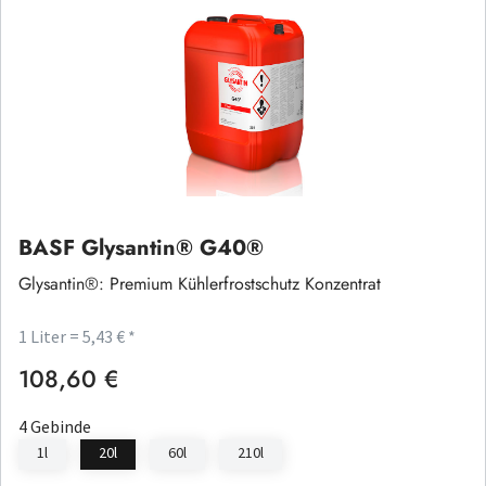
BASF Glysantin® G40®
Glysantin®: Premium Kühlerfrostschutz Konzentrat
1 Liter = 5,43 € *
108,60 €
Regulärer Preis:
4 Gebinde
1l
20l
60l
210l