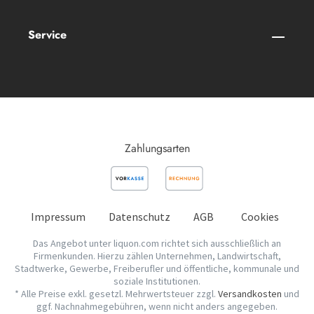
Service
Zahlungsarten
Impressum
Datenschutz
AGB
Cookies
Das Angebot unter liquon.com richtet sich ausschließlich an
Firmenkunden. Hierzu zählen Unternehmen, Landwirtschaft,
Stadtwerke, Gewerbe, Freiberufler und öffentliche, kommunale und
soziale Institutionen.
* Alle Preise exkl. gesetzl. Mehrwertsteuer zzgl.
Versandkosten
und
ggf. Nachnahmegebühren, wenn nicht anders angegeben.