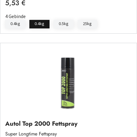
5,53 €
Regulärer Preis:
4 Gebinde
0.4kg
0.4kg
0.5kg
25kg
Autol Top 2000 Fettspray
Super Longtime Fettspray