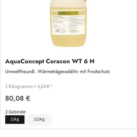
AquaConcept Coracon WT 6 N
Umweltfreundl. Wärmeträgeradditiv mit Frostschutz
1 Kilogramm = 3,64 € *
80,08 €
Regulärer Preis:
2 Gebinde
22kg
222kg