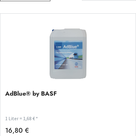
AdBlue® by BASF
1 Liter = 1,68 € *
16,80 €
Regulärer Preis: