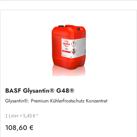
BASF Glysantin® G48®
Glysantin®: Premium Kühlerfrostschutz Konzentrat
1 Liter = 5,43 € *
108,60 €
Regulärer Preis: