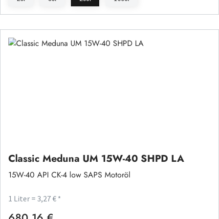
Classic Meduna UM 15W-40 SHPD LA
15W-40 API CK-4 low SAPS Motoröl
1 Liter = 3,27 € *
680,16 €
Regulärer Preis: