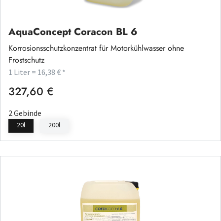
AquaConcept Coracon BL 6
Korrosionsschutzkonzentrat für Motorkühlwasser ohne
Frostschutz
1 Liter = 16,38 € *
327,60 €
Regulärer Preis:
2 Gebinde
20l
200l