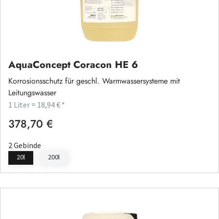
AquaConcept Coracon HE 6
Korrosionsschutz für geschl. Warmwassersysteme mit
Leitungswasser
1 Liter = 18,94 € *
378,70 €
Regulärer Preis:
2 Gebinde
20l
200l