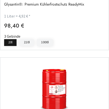
Glysantin®: Premium Kühlerfrostschutz ReadyMix
1 Liter = 4,92 € *
98,40 €
Regulärer Preis:
3 Gebinde
20l
210l
1000l