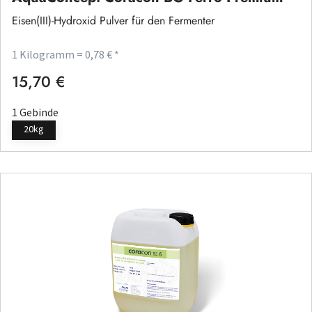
Eisen(III)-Hydroxid Pulver für den Fermenter
1 Kilogramm = 0,78 € *
15,70 €
Regulärer Preis:
1 Gebinde
20kg