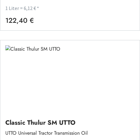
1 Liter = 6,12 € *
122,40 €
Regulärer Preis:
Classic Thulur SM UTTO
UTTO Universal Tractor Transmission Oil