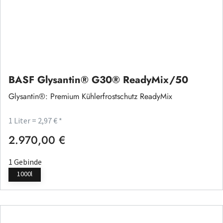
BASF Glysantin® G30® ReadyMix/50
Glysantin®: Premium Kühlerfrostschutz ReadyMix
1 Liter = 2,97 € *
2.970,00 €
Regulärer Preis:
1 Gebinde
1000l