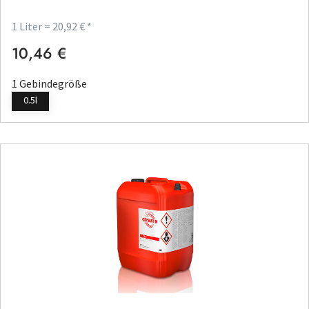
1 Liter = 20,92 € *
10,46 €
Regulärer Preis:
1 Gebindegröße
0.5l