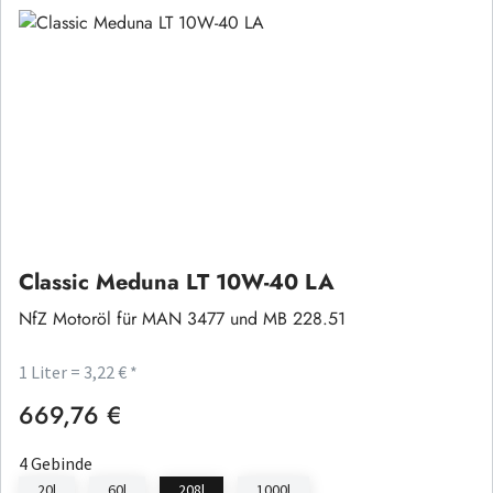
Classic Meduna LT 10W-40 LA
NfZ Motoröl für MAN 3477 und MB 228.51
1 Liter = 3,22 € *
669,76 €
Regulärer Preis:
4 Gebinde
20l
60l
208l
1000l