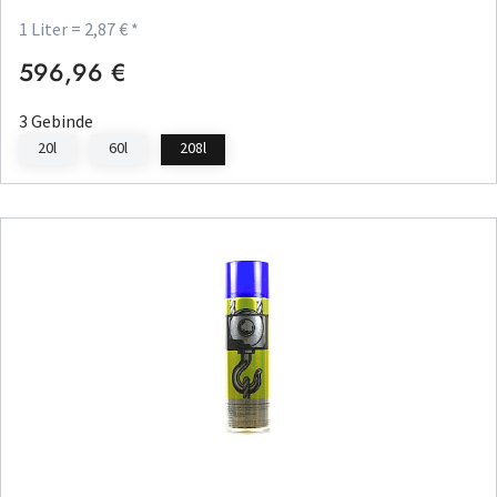
1 Liter = 2,87 € *
596,96 €
Regulärer Preis:
3 Gebinde
20l
60l
208l