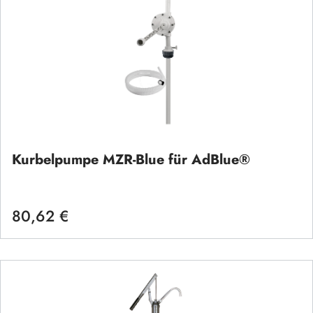
Kurbelpumpe MZR-Blue für AdBlue®
80,62 €
Regulärer Preis: