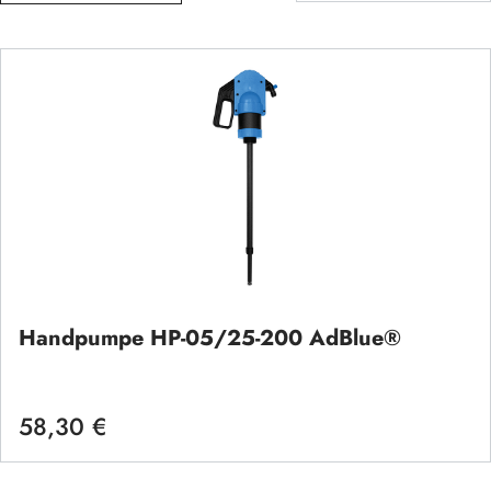
Handpumpe HP-05/25-200 AdBlue®
58,30 €
Regulärer Preis: