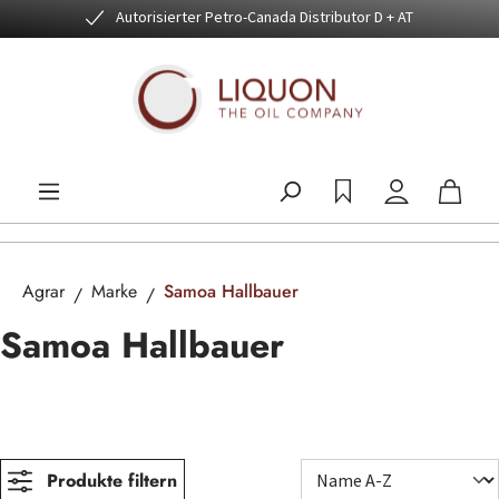
Autorisierter Petro-Canada Distributor D + AT
Zum Hauptinhalt springen
Agrar
Marke
Samoa Hallbauer
Samoa Hallbauer
Produkte filtern