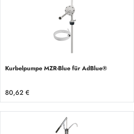
Kurbelpumpe MZR-Blue für AdBlue®
80,62 €
Regulärer Preis: