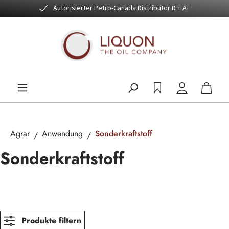
Autorisierter Petro-Canada Distributor D + AT
Zum Hauptinhalt springen
Agrar
Anwendung
Sonderkraftstoff
Sonderkraftstoff
Produkte filtern