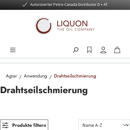
Autorisierter Petro-Canada Distributor D + AT
Zum Hauptinhalt springen
Agrar
Anwendung
Drahtseilschmierung
Drahtseilschmierung
Produkte filtern