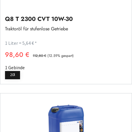
Q8 T 2300 CVT 10W-30
Traktoröl für stufenlose Getriebe
1 Liter = 5,64 € *
98,60 €
Verkaufspreis:
Regulärer Preis:
112,80 €
(12.59% gespart)
1 Gebinde
20l