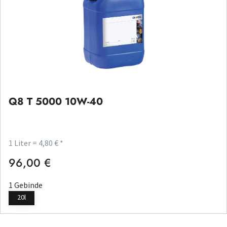
Q8 T 5000 10W-40
1 Liter = 4,80 € *
96,00 €
Regulärer Preis:
1 Gebinde
20l