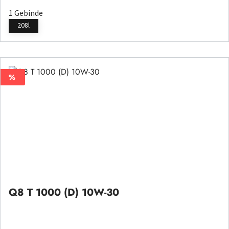
1 Gebinde
208l
%
%
Q8 T 1000 (D) 10W-30