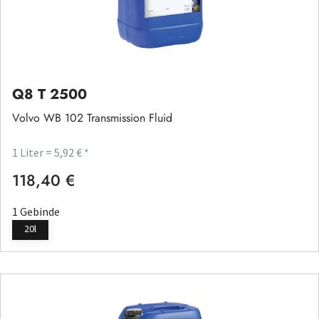
Q8 T 2500
Volvo WB 102 Transmission Fluid
1 Liter = 5,92 € *
118,40 €
Regulärer Preis:
1 Gebinde
20l