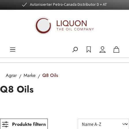
Autorisierter Petro-Canada Distributor D + AT
Zum Hauptinhalt springen
Agrar
Marke
Q8 Oils
Q8 Oils
Produkte filtern