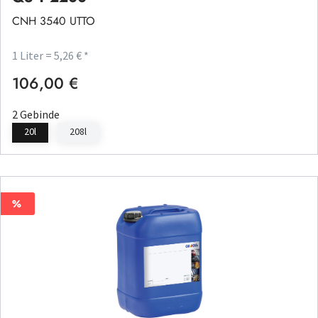
CNH 3540 UTTO
1 Liter = 5,26 € *
106,00 €
Regulärer Preis:
2 Gebinde
20l
208l
%
%