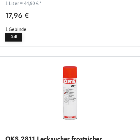
1 Liter = 44,90 € *
17,96 €
Regulärer Preis:
1 Gebinde
0.4l
OKS 2811 Lecksucher frostsicher