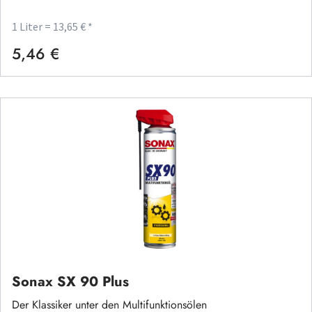
1 Liter = 13,65 € *
5,46 €
Regulärer Preis:
Sonax SX 90 Plus
Der Klassiker unter den Multifunktionsölen