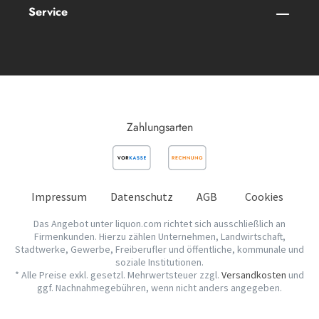
Service
Zahlungsarten
Impressum
Datenschutz
AGB
Cookies
Das Angebot unter liquon.com richtet sich ausschließlich an
Firmenkunden. Hierzu zählen Unternehmen, Landwirtschaft,
Stadtwerke, Gewerbe, Freiberufler und öffentliche, kommunale und
soziale Institutionen.
* Alle Preise exkl. gesetzl. Mehrwertsteuer zzgl.
Versandkosten
und
ggf. Nachnahmegebühren, wenn nicht anders angegeben.