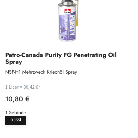
Petro-Canada Purity FG Penetrating Oil
Spray
NSF-H1 Mehrzweck Kriechöl Spray
1 Liter = 30,42 € *
10,80 €
Regulärer Preis:
1 Gebinde
0.355l