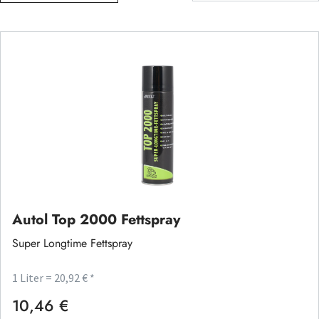
Autol Top 2000 Fettspray
Super Longtime Fettspray
1 Liter = 20,92 € *
10,46 €
Regulärer Preis: