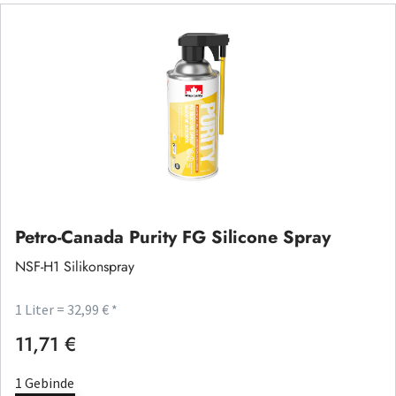
Petro-Canada Purity FG Silicone Spray
NSF-H1 Silikonspray
1 Liter = 32,99 € *
11,71 €
Regulärer Preis:
1 Gebinde