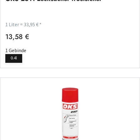
1 Liter = 33,95 € *
13,58 €
Regulärer Preis:
1 Gebinde
0.4l