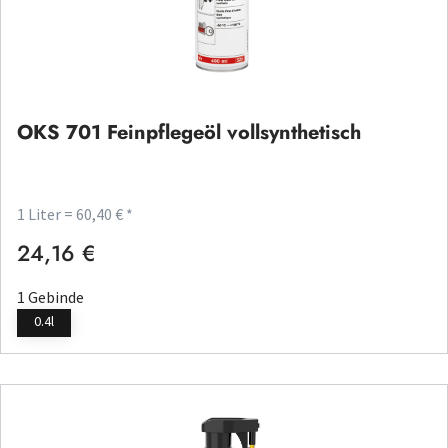
OKS 701 Feinpflegeöl vollsynthetisch
1 Liter = 60,40 € *
24,16 €
Regulärer Preis:
1 Gebinde
0.4l