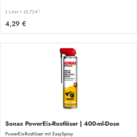
1 Liter = 10,73 € *
4,29 €
Regulärer Preis:
Sonax PowerEis-Rostlöser | 400-ml-Dose
PowerEis-Rostlöser mit EasySpray