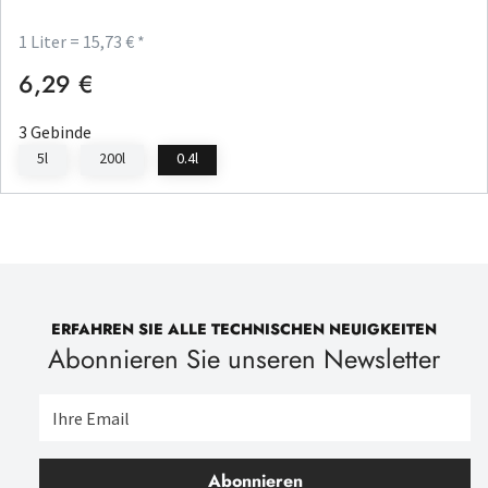
1 Liter = 15,73 € *
6,29 €
Regulärer Preis:
3 Gebinde
5l
200l
0.4l
ERFAHREN SIE ALLE TECHNISCHEN NEUIGKEITEN
Abonnieren Sie unseren Newsletter
Abonnieren