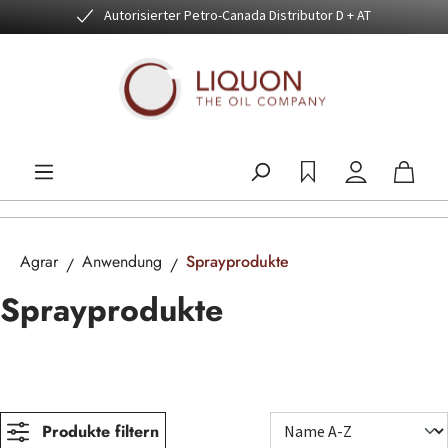
Autorisierter Petro-Canada Distributor D + AT
Zum Hauptinhalt springen
Agrar
Anwendung
Sprayprodukte
Sprayprodukte
Produkte filtern