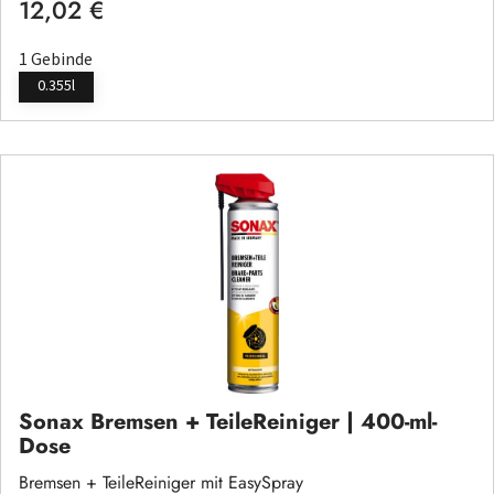
12,02 €
Regulärer Preis:
1 Gebinde
0.355l
Sonax Bremsen + TeileReiniger | 400-ml-
Dose
Bremsen + TeileReiniger mit EasySpray