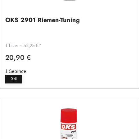
OKS 2901 Riemen-Tuning
1 Liter = 52,25 € *
20,90 €
Regulärer Preis:
1 Gebinde
0.4l