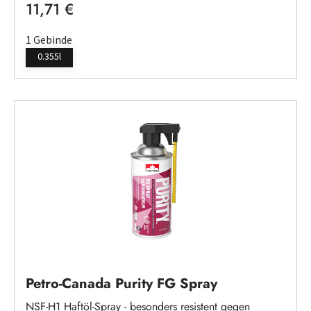
11,71 €
Regulärer Preis:
1 Gebinde
0.355l
Petro-Canada Purity FG Spray
NSF-H1 Haftöl-Spray - besonders resistent gegen