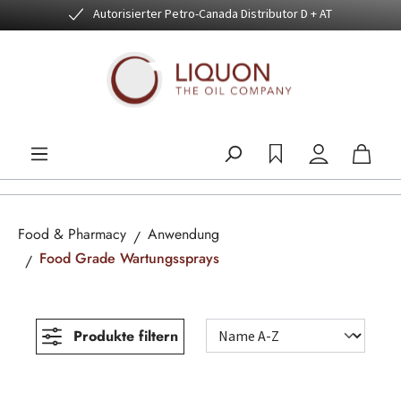
Autorisierter Petro-Canada Distributor D + AT
Zum Hauptinhalt springen
Food & Pharmacy
Anwendung
Food Grade Wartungssprays
Produkte filtern