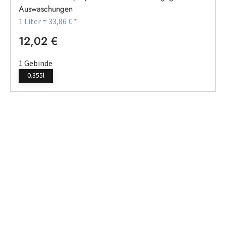
Auswaschungen
1 Liter = 33,86 € *
12,02 €
Regulärer Preis:
1 Gebinde
0.355l