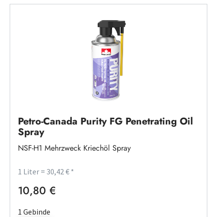
Petro-Canada Purity FG Penetrating Oil
Spray
NSF-H1 Mehrzweck Kriechöl Spray
1 Liter = 30,42 € *
10,80 €
Regulärer Preis:
1 Gebinde