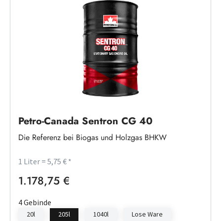
Petro-Canada Sentron CG 40
Die Referenz bei Biogas und Holzgas BHKW
1 Liter = 5,75 € *
1.178,75 €
Regulärer Preis:
4 Gebinde
20l
205l
1040l
Lose Ware