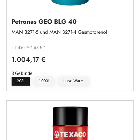
Petronas GEO BLG 40
MAN 3271-5 und MAN 3271-4 Gasmotorenöl
1 Liter = 4,83 € *
1.004,17 €
Regulärer Preis:
3 Gebinde
208l
1000l
Lose Ware