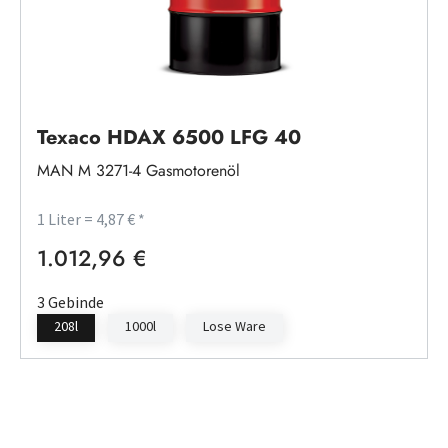
Texaco HDAX 6500 LFG 40
MAN M 3271-4 Gasmotorenöl
1 Liter = 4,87 € *
1.012,96 €
Regulärer Preis:
3 Gebinde
208l
1000l
Lose Ware