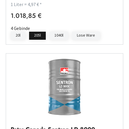
1 Liter = 4,97 € *
1.018,85 €
Regulärer Preis:
4 Gebinde
20l
205l
1040l
Lose Ware