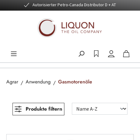
Autorisierter Petro-Canada Distributor D + AT
Zum Hauptinhalt springen
Agrar
Anwendung
Gasmotorenöle
Produkte filtern