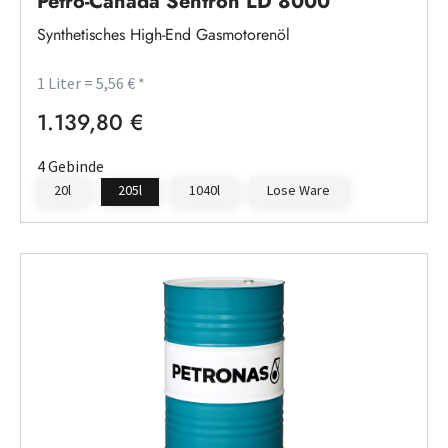
Petro-Canada Sentron LD 8000
Synthetisches High-End Gasmotorenöl
1 Liter = 5,56 € *
1.139,80 €
Regulärer Preis:
4 Gebinde
20l
205l
1040l
Lose Ware