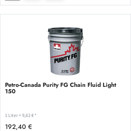
Petro-Canada Purity FG Chain Fluid Light
150
1 Liter = 9,62 € *
192,40 €
Regulärer Preis: