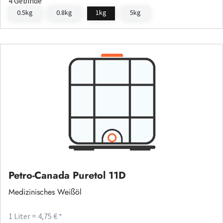
4 Gebinde
0.5kg
0.8kg
1kg
5kg
Petro-Canada Puretol 11D
Medizinisches Weißöl
1 Liter = 4,75 € *