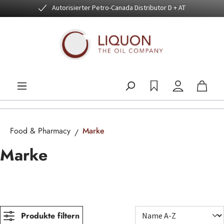
Autorisierter Petro-Canada Distributor D + AT
Zum Hauptinhalt springen
Food & Pharmacy
Marke
Marke
Produkte filtern