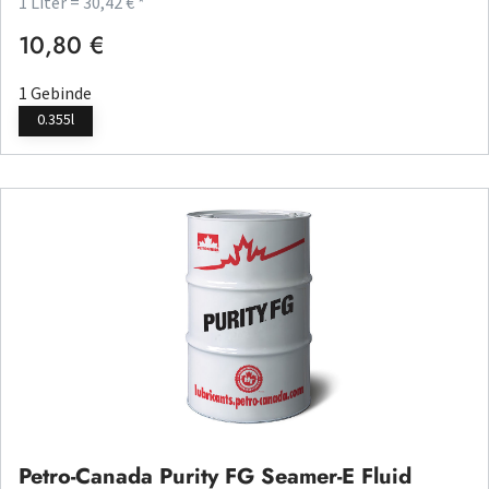
1 Liter = 30,42 € *
10,80 €
Regulärer Preis:
1 Gebinde
0.355l
Petro-Canada Purity FG Seamer-E Fluid