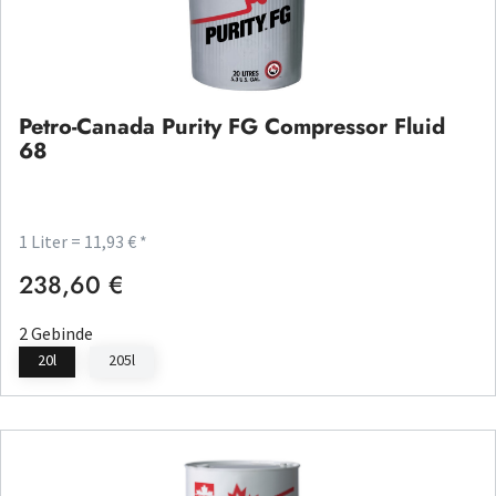
Petro-Canada Purity FG Compressor Fluid
68
1 Liter = 11,93 € *
238,60 €
Regulärer Preis:
2 Gebinde
20l
205l