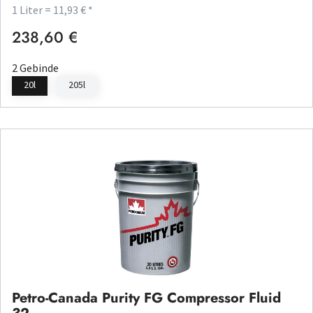
1 Liter = 11,93 € *
238,60 €
Regulärer Preis:
2 Gebinde
20l
205l
Petro-Canada Purity FG Compressor Fluid