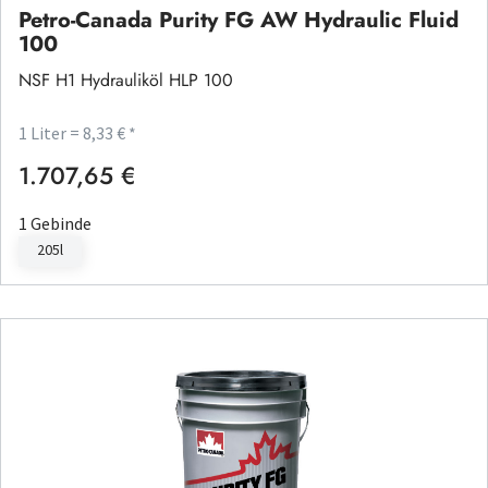
Petro-Canada Purity FG AW Hydraulic Fluid
100
NSF H1 Hydrauliköl HLP 100
1 Liter = 8,33 € *
1.707,65 €
Regulärer Preis:
1 Gebinde
205l