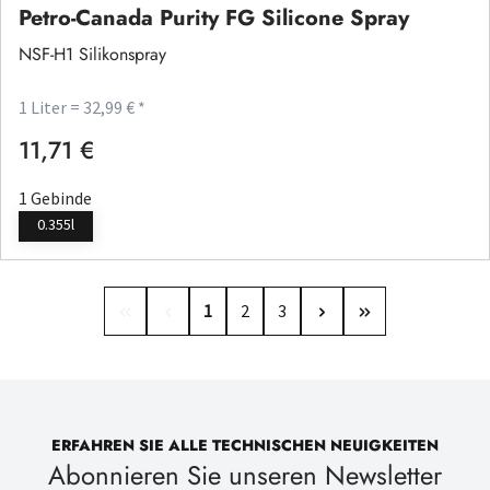
Petro-Canada Purity FG Silicone Spray
NSF-H1 Silikonspray
1 Liter = 32,99 € *
11,71 €
Regulärer Preis:
1 Gebinde
0.355l
Seite
Seite
Seite
1
2
3
ERFAHREN SIE ALLE TECHNISCHEN NEUIGKEITEN
Abonnieren Sie unseren Newsletter