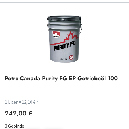
Petro-Canada Purity FG EP Getriebeöl 100
1 Liter = 12,10 € *
242,00 €
Regulärer Preis:
3 Gebinde