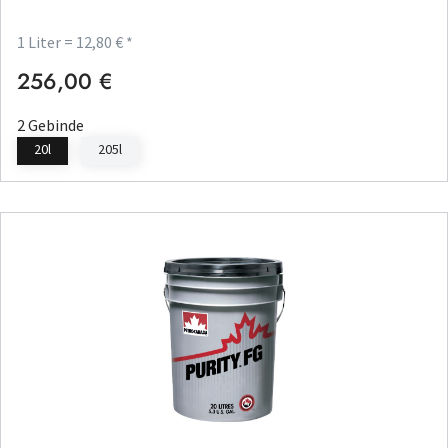
1 Liter = 12,80 € *
256,00 €
Regulärer Preis:
2 Gebinde
20l
205l