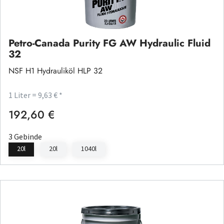
Petro-Canada Purity FG AW Hydraulic Fluid
32
NSF H1 Hydrauliköl HLP 32
1 Liter = 9,63 € *
192,60 €
Regulärer Preis:
3 Gebinde
20l
20l
1040l