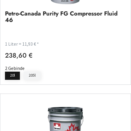
Petro-Canada Purity FG Compressor Fluid
46
1 Liter = 11,93 € *
238,60 €
Regulärer Preis:
2 Gebinde
20l
205l