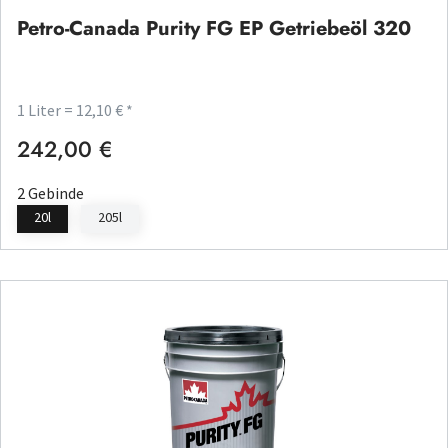
Petro-Canada Purity FG EP Getriebeöl 320
1 Liter = 12,10 € *
242,00 €
Regulärer Preis:
2 Gebinde
20l
205l