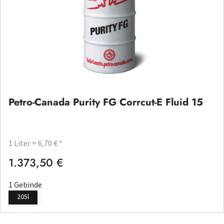
Petro-Canada Purity FG Corrcut-E Fluid 15
1 Liter = 6,70 € *
1.373,50 €
Regulärer Preis:
1 Gebinde
205l