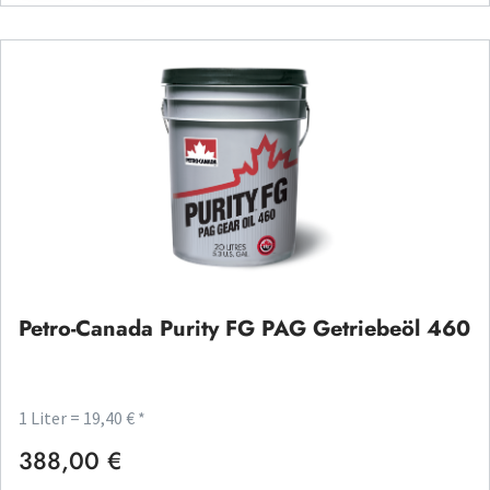
Petro-Canada Purity FG PAG Getriebeöl 460
1 Liter = 19,40 € *
388,00 €
Regulärer Preis: