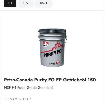
20l
205l
1040l
Petro-Canada Purity FG EP Getriebeöl 150
NSF H1 Food Grade Getriebeöl
1 Liter = 12,10 € *