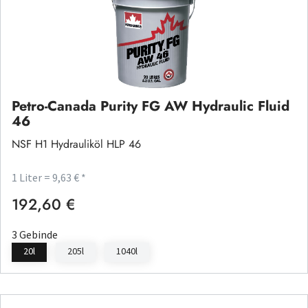
Petro-Canada Purity FG AW Hydraulic Fluid
46
NSF H1 Hydrauliköl HLP 46
1 Liter = 9,63 € *
192,60 €
Regulärer Preis:
3 Gebinde
20l
205l
1040l