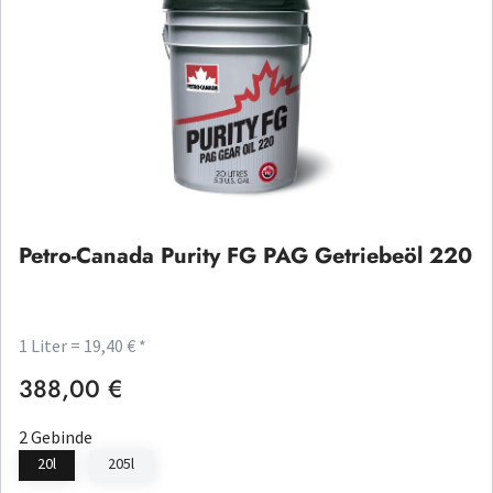
Petro-Canada Purity FG PAG Getriebeöl 220
1 Liter = 19,40 € *
388,00 €
Regulärer Preis:
2 Gebinde
20l
205l