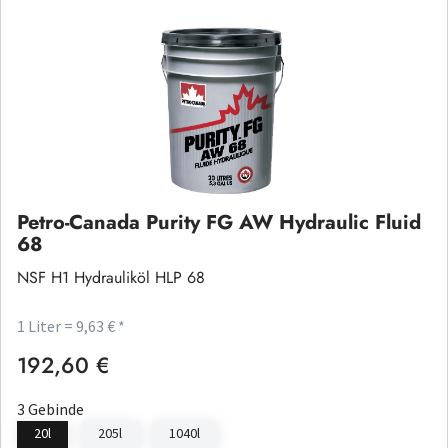
Petro-Canada Purity FG AW Hydraulic Fluid
68
NSF H1 Hydrauliköl HLP 68
1 Liter = 9,63 € *
192,60 €
Regulärer Preis:
3 Gebinde
20l
205l
1040l