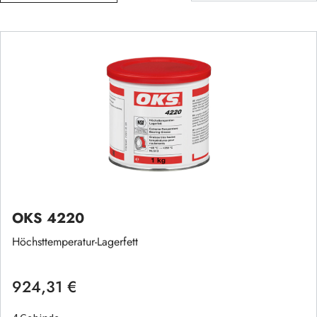
OKS 4220
Höchsttemperatur-Lagerfett
924,31 €
Regulärer Preis: