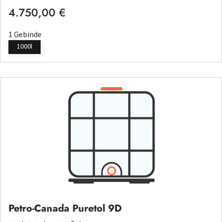
4.750,00 €
Regulärer Preis:
1 Gebinde
1000l
Petro-Canada Puretol 9D