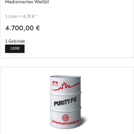
Medizinisches Weißöl
1 Liter = 4,70 € *
4.700,00 €
Regulärer Preis:
1 Gebinde
1000l