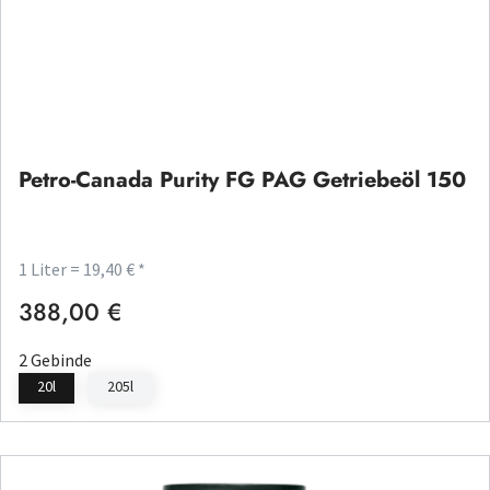
Petro-Canada Purity FG PAG Getriebeöl 150
1 Liter = 19,40 € *
388,00 €
Regulärer Preis:
2 Gebinde
20l
205l