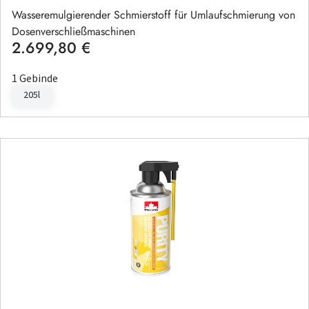
Wasseremulgierender Schmierstoff für Umlaufschmierung von
Dosenverschließmaschinen
2.699,80 €
Regulärer Preis:
1 Gebinde
205l