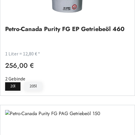
Petro-Canada Purity FG EP Getriebeöl 460
1 Liter = 12,80 € *
256,00 €
Regulärer Preis:
2 Gebinde
20l
205l