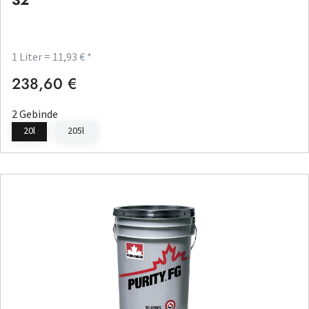
32
1 Liter = 11,93 € *
238,60 €
Regulärer Preis:
2 Gebinde
20l
205l