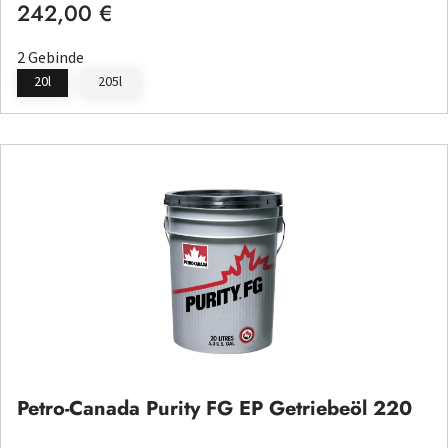
242,00 €
Regulärer Preis:
2 Gebinde
20l
205l
Petro-Canada Purity FG EP Getriebeöl 220