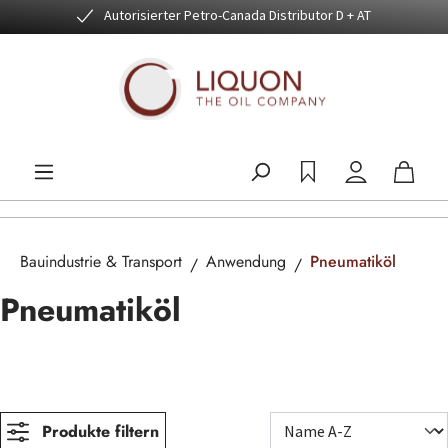
Autorisierter Petro-Canada Distributor D + AT
Zum Hauptinhalt springen
Bauindustrie & Transport
Anwendung
Pneumatiköl
Pneumatiköl
Produkte filtern