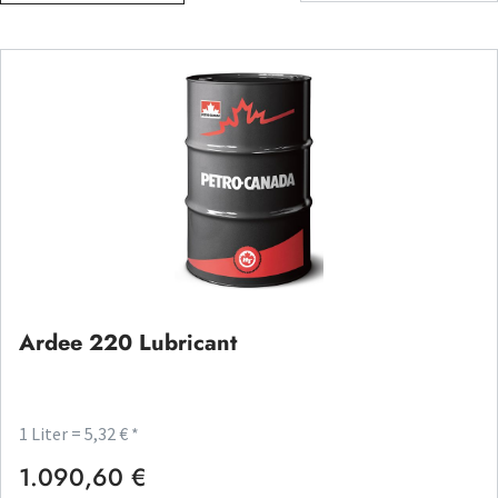
Ardee 220 Lubricant
1 Liter = 5,32 € *
1.090,60 €
Regulärer Preis: