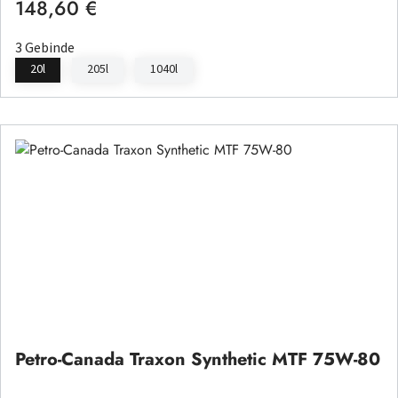
148,60 €
Regulärer Preis:
3 Gebinde
20l
205l
1040l
Petro-Canada Traxon Synthetic MTF 75W-80