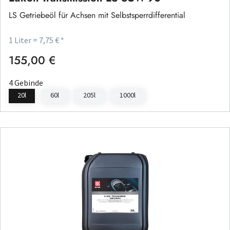
LS Getriebeöl für Achsen mit Selbstsperrdifferential
1 Liter = 7,75 € *
155,00 €
Regulärer Preis:
4 Gebinde
20l
60l
205l
1000l