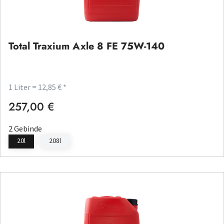
Total Traxium Axle 8 FE 75W-140
1 Liter = 12,85 € *
257,00 €
Regulärer Preis:
2 Gebinde
20l
208l