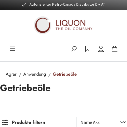
Autorisierter Petro-Canada Distributor D + AT
Zum Hauptinhalt springen
Agrar
Anwendung
Getriebeöle
Getriebeöle
Produkte filtern