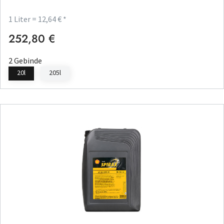
1 Liter = 12,64 € *
252,80 €
Regulärer Preis:
2 Gebinde
20l
205l