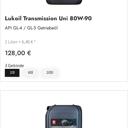
Lukoil Transmission Uni 80W-90
API GL-4 / GL-5 Getriebeöl
1 Liter = 6,40 € *
128,00 €
Regulärer Preis:
3 Gebinde
20l
60l
205l