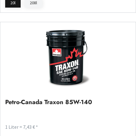
20l
208l
Petro-Canada Traxon 85W-140
1 Liter = 7,43 € *