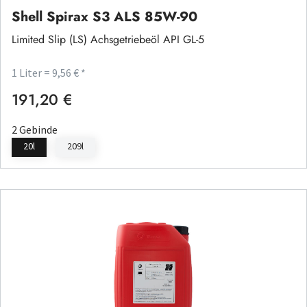
Shell Spirax S3 ALS 85W-90
Limited Slip (LS) Achsgetriebeöl API GL-5
1 Liter = 9,56 € *
191,20 €
Regulärer Preis:
2 Gebinde
20l
209l