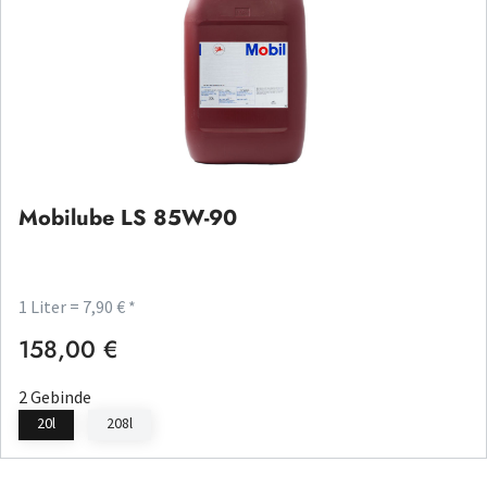
Mobilube LS 85W-90
1 Liter = 7,90 € *
158,00 €
Regulärer Preis:
2 Gebinde
20l
208l