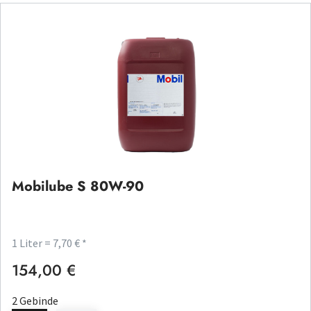
Mobilube S 80W-90
1 Liter = 7,70 € *
154,00 €
Regulärer Preis:
2 Gebinde