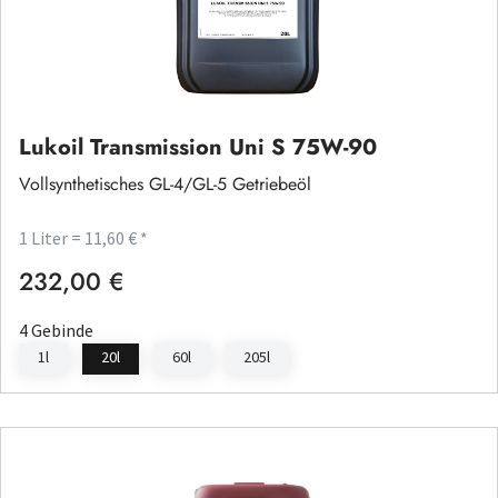
Lukoil Transmission Uni S 75W-90
Vollsynthetisches GL-4/GL-5 Getriebeöl
1 Liter = 11,60 € *
232,00 €
Regulärer Preis:
4 Gebinde
1l
20l
60l
205l