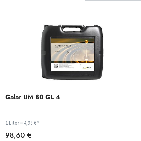
Galar UM 80 GL 4
1 Liter = 4,93 € *
98,60 €
Regulärer Preis: