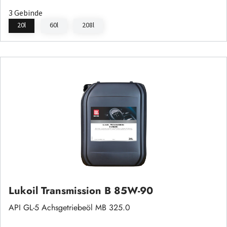
3 Gebinde
20l
60l
208l
Lukoil Transmission B 85W-90
API GL-5 Achsgetriebeöl MB 325.0