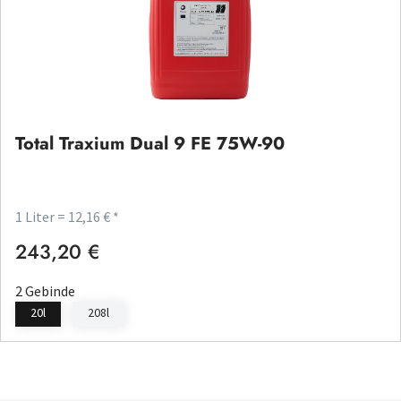
Total Traxium Dual 9 FE 75W-90
1 Liter = 12,16 € *
243,20 €
Regulärer Preis:
2 Gebinde
20l
208l