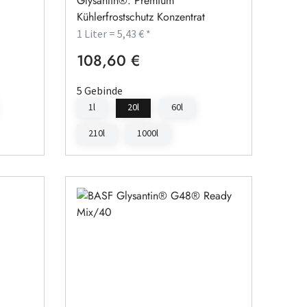
Glysantin®: Premium
Kühlerfrostschutz Konzentrat
1 Liter = 5,43 € *
108,60 €
Regulärer Preis:
5 Gebinde
1l
20l
60l
210l
1000l