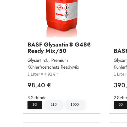
BASF Glysantin® G48®
Ready Mix/50
BASF
Glysantin®: Premium
Glysan
Kühlerfrostschutz ReadyMix
Kühlerf
1 Liter = 4,92 € *
1 Liter
98,40 €
390,
Regulärer Preis:
Regulä
3 Gebinde
2 Gebi
20l
210l
1000l
60l