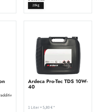
20kg
on
Ardeca Pro-Tec TDS 10W-
40
additiv
1 Liter = 5,80 € *