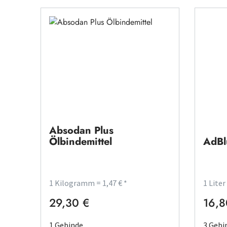
Absodan Plus
Ölbindemittel
AdBl
1 Kilogramm = 1,47 € *
1 Liter
29,30 €
16,8
Regulärer Preis:
Regulä
1 Gebinde
3 Gebi