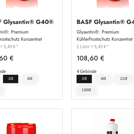
 Glysantin® G40®
BASF Glysantin® 
tin®: Premium
Glysantin®: Premium
rostschutz Konzentrat
Kühlerfrostschutz Konzentrat
 = 5,43 € *
1 Liter = 5,43 € *
60 €
108,60 €
rer Preis:
Regulärer Preis:
nde
4 Gebinde
20l
60l
20l
60l
210l
1000l