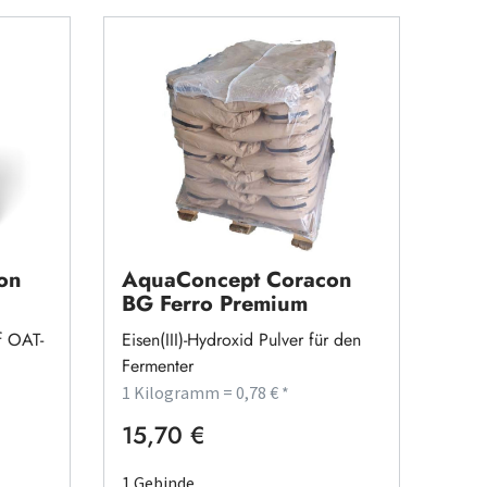
on
AquaConcept Coracon
BG Ferro Premium
uf OAT-
Eisen(III)-Hydroxid Pulver für den
Fermenter
1 Kilogramm = 0,78 € *
15,70 €
Regulärer Preis:
1 Gebinde