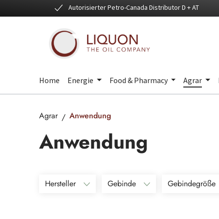
Autorisierter Petro-Canada Distributor D + AT
 Hauptinhalt springen
Zur Suche springen
Zur Hauptnavigation springen
Home
Energie
Food & Pharmacy
Agrar
Agrar
Anwendung
Anwendung
Hersteller
Gebinde
Gebindegröße