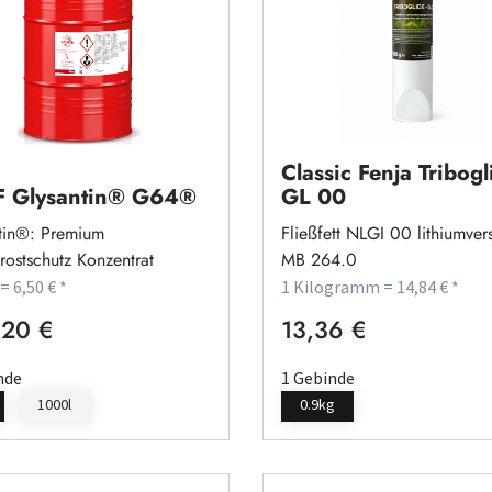
Classic Fenja Tribogl
 Glysantin® G64®
GL 00
tin®: Premium
Fließfett NLGI 00 lithiumvers
rostschutz Konzentrat
MB 264.0
 = 6,50 € *
1 Kilogramm = 14,84 € *
20 €
13,36 €
rer Preis:
Regulärer Preis:
nde
1 Gebinde
1000l
0.9kg