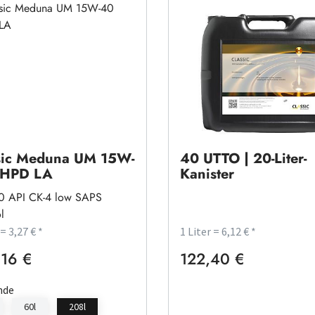
Classic Thulur SM 
sic Meduna UM 15W-
40 UTTO | 20-Liter-
SHPD LA
Kanister
0 API CK-4 low SAPS
l
 = 3,27 € *
1 Liter = 6,12 € *
16 €
122,40 €
rer Preis:
Regulärer Preis:
nde
60l
208l