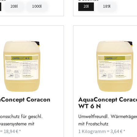
208l
1000l
20l
189l
Concept Coracon
AquaConcept Corac
WT 6 N
onsschutz für geschl.
Umweltfreundl. Wärmeträger
ssersysteme mit
mit Frostschutz
gswasser
 = 18,94 € *
1 Kilogramm = 3,64 € *