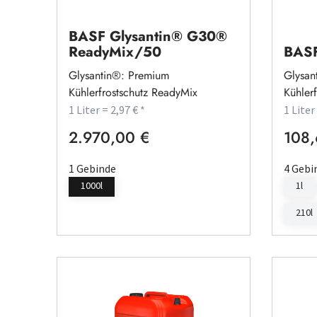
BASF Glysantin® G30®
ReadyMix/50
BASF
Glysantin®: Premium
Glysan
Kühlerfrostschutz ReadyMix
Kühlerf
1 Liter = 2,97 € *
1 Liter
2.970,00 €
108,
Regulärer Preis:
Regulä
1 Gebinde
4 Gebi
1000l
1l
210l