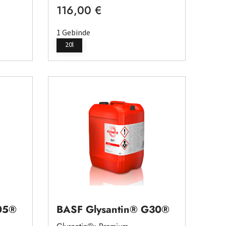
116,00 €
Regulärer Preis:
1 Gebinde
20l
05®
BASF Glysantin® G30®