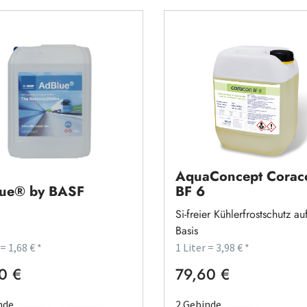
AquaConcept Corac
ue® by BASF
BF 6
Si-freier Kühlerfrostschutz a
Basis
 = 1,68 € *
1 Liter = 3,98 € *
0 €
79,60 €
rer Preis:
Regulärer Preis:
nde
2 Gebinde