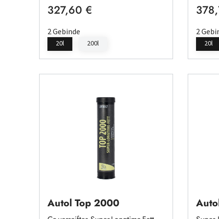
327,60 €
378,
Regulärer Preis:
Regulä
2 Gebinde
2 Gebi
20l
200l
20l
Autol Top 2000
Auto