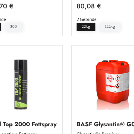
70 €
80,08 €
rer Preis:
Regulärer Preis:
nde
2 Gebinde
200l
22kg
222kg
l Top 2000 Fettspray
BASF Glysantin® G