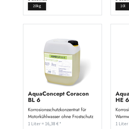
20kg
10l
AquaConcept Coracon
Aqua
BL 6
HE 6
Korrosionsschutzkonzentrat für
Korrosi
Motorkühlwasser ohne Frostschutz
Warmwa
Leitun
1 Liter = 16,38 € *
1 Liter