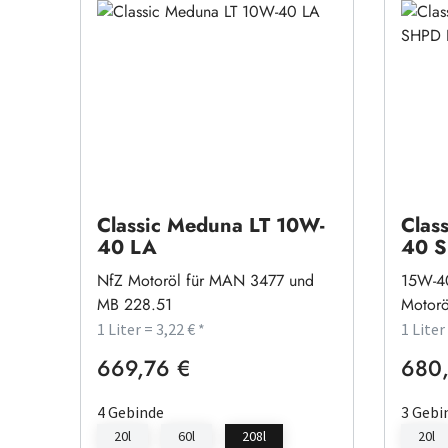
Classic Meduna LT 10W-
Clas
40 LA
40 
NfZ Motoröl für MAN 3477 und
15W-4
MB 228.51
Motorö
1 Liter = 3,22 € *
1 Liter
669,76 €
680,
Regulärer Preis:
Regulä
4 Gebinde
3 Gebi
20l
60l
208l
20l