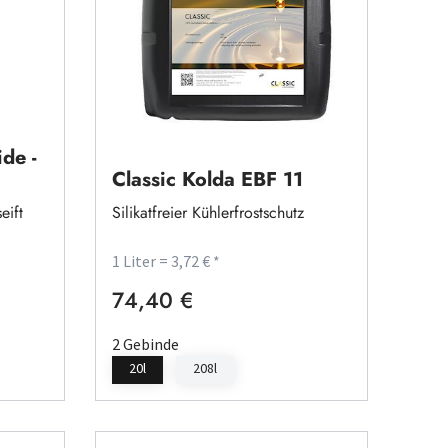
ide -
Classic Kolda EBF 11
eift
Silikatfreier Kühlerfrostschutz
1 Liter = 3,72 € *
74,40 €
Regulärer Preis:
2 Gebinde
20l
208l