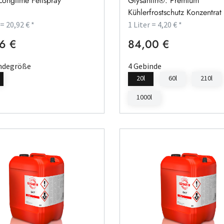
Longtime Fettspray
Glysantin®: Premium
Kühlerfrostschutz Konzentrat
 = 20,92 € *
1 Liter = 4,20 € *
6 €
84,00 €
rer Preis:
Regulärer Preis:
ndegröße
4 Gebinde
20l
60l
210l
1000l