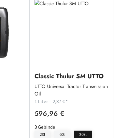
20W-
Classic Thulur SM UTTO
UTTO Universal Tractor Transmission
Oil
1 Liter = 2,87 € *
596,96 €
Regulärer Preis:
3 Gebinde
20l
60l
208l