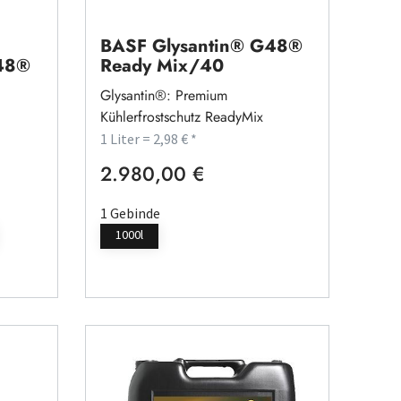
BASF Glysantin® G48®
G48®
Ready Mix/40
Glysantin®: Premium
Kühlerfrostschutz ReadyMix
1 Liter = 2,98 € *
2.980,00 €
Regulärer Preis:
1 Gebinde
1000l