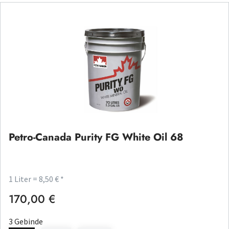
Petro-Canada Purity FG White Oil 68
1 Liter = 8,50 € *
170,00 €
Regulärer Preis:
3 Gebinde