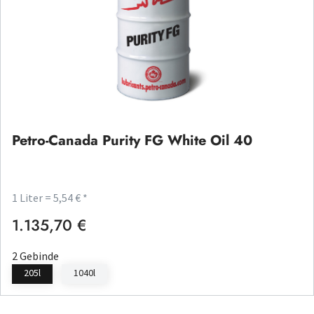
Petro-Canada Purity FG White Oil 40
1 Liter = 5,54 € *
1.135,70 €
Regulärer Preis:
2 Gebinde
205l
1040l