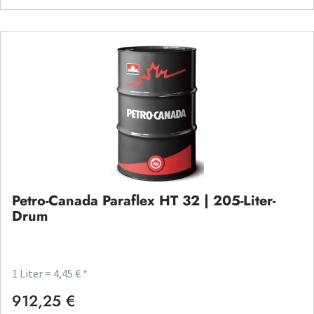
Petro-Canada Paraflex HT 32 | 205-Liter-
Drum
1 Liter = 4,45 € *
912,25 €
Regulärer Preis: