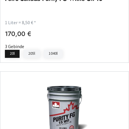
1 Liter = 8,50 € *
170,00 €
Regulärer Preis:
3 Gebinde
20l
205l
1040l