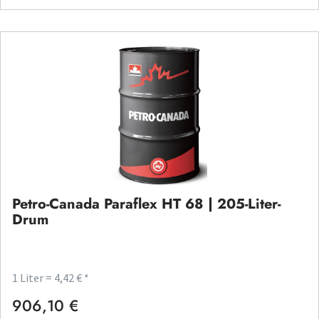
Petro-Canada Paraflex HT 68 | 205-Liter-
Drum
1 Liter = 4,42 € *
906,10 €
Regulärer Preis: