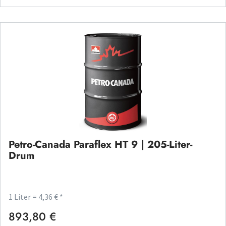
Petro-Canada Paraflex HT 9 | 205-Liter-
Drum
1 Liter = 4,36 € *
893,80 €
Regulärer Preis: