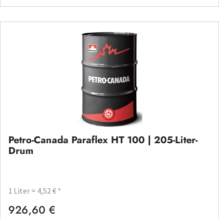
Petro-Canada Paraflex HT 100 | 205-Liter-
Drum
1 Liter = 4,52 € *
926,60 €
Regulärer Preis: