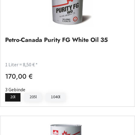
Petro-Canada Purity FG White Oil 35
1 Liter = 8,50 € *
170,00 €
Regulärer Preis:
3 Gebinde
20l
205l
1040l