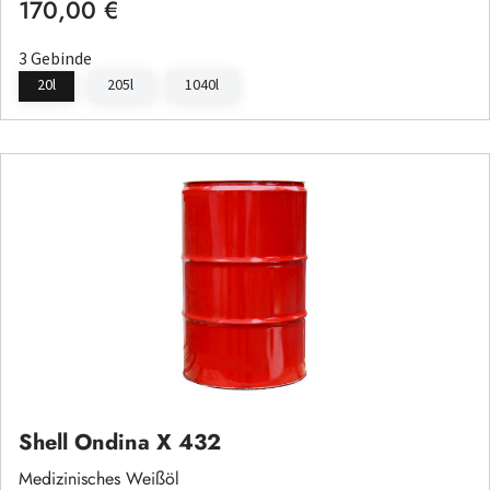
170,00 €
Regulärer Preis:
3 Gebinde
20l
205l
1040l
Shell Ondina X 432
Medizinisches Weißöl