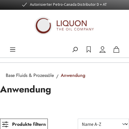
Autorisierter Petro-Canada Distributor D + AT
Zum Hauptinhalt springen
Base Fluids & Prozessöle
Anwendung
Anwendung
Produkte filtern