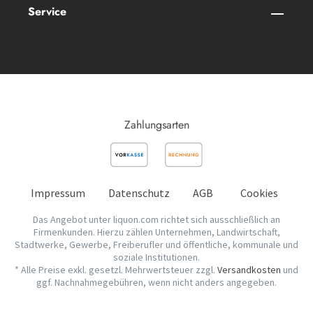
Service
Zahlungsarten
Impressum
Datenschutz
AGB
Cookies
Das Angebot unter liquon.com richtet sich ausschließlich an
Firmenkunden. Hierzu zählen Unternehmen, Landwirtschaft,
Stadtwerke, Gewerbe, Freiberufler und öffentliche, kommunale und
soziale Institutionen.
* Alle Preise exkl. gesetzl. Mehrwertsteuer zzgl.
Versandkosten
und
ggf. Nachnahmegebühren, wenn nicht anders angegeben.