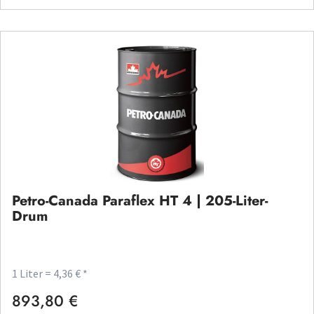
Petro-Canada Paraflex HT 4 | 205-Liter-
Drum
1 Liter = 4,36 € *
893,80 €
Regulärer Preis: