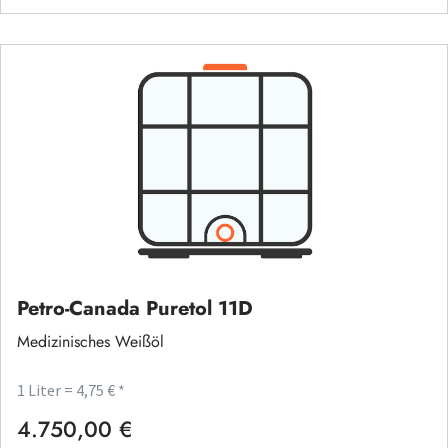
Petro-Canada Puretol 11D
Medizinisches Weißöl
1 Liter = 4,75 € *
4.750,00 €
Regulärer Preis: