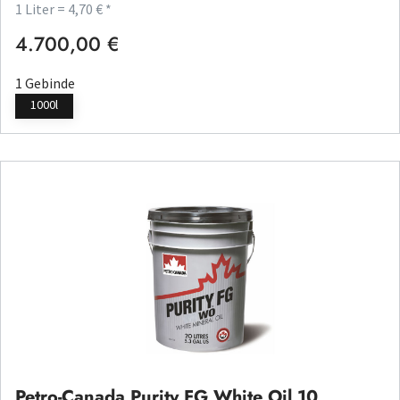
1 Liter = 4,70 € *
4.700,00 €
Regulärer Preis:
1 Gebinde
1000l
Petro-Canada Purity FG White Oil 10