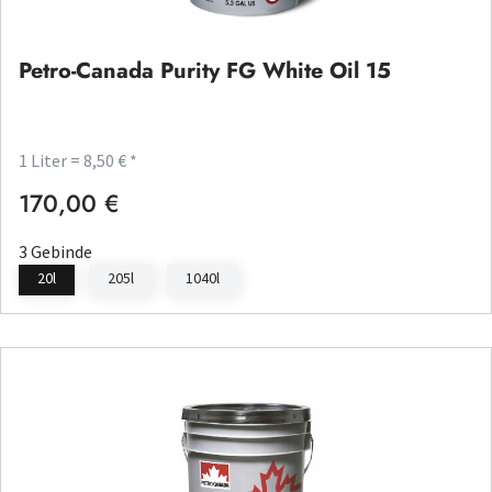
Petro-Canada Purity FG White Oil 15
1 Liter = 8,50 € *
170,00 €
Regulärer Preis:
3 Gebinde
20l
205l
1040l