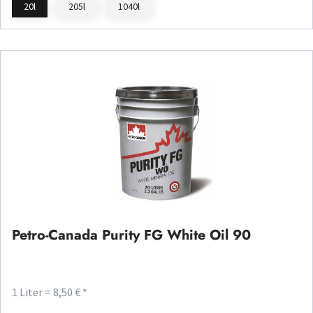
20l
205l
1040l
Petro-Canada Purity FG White Oil 90
1 Liter = 8,50 € *