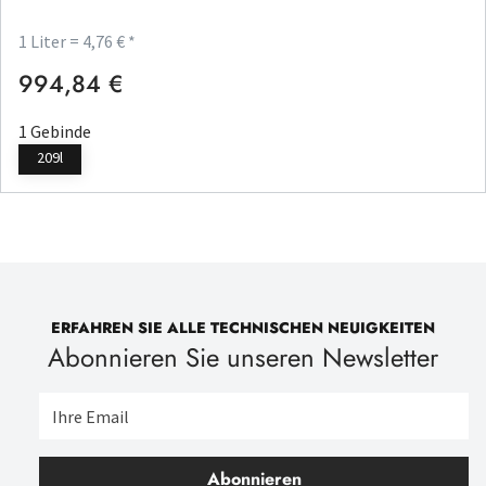
1 Liter = 4,76 € *
994,84 €
Regulärer Preis:
1 Gebinde
209l
ERFAHREN SIE ALLE TECHNISCHEN NEUIGKEITEN
Abonnieren Sie unseren Newsletter
Abonnieren