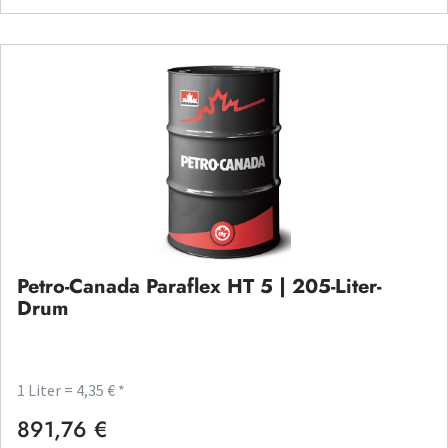
Petro-Canada Paraflex HT 5 | 205-Liter-
Drum
1 Liter = 4,35 € *
891,76 €
Regulärer Preis: