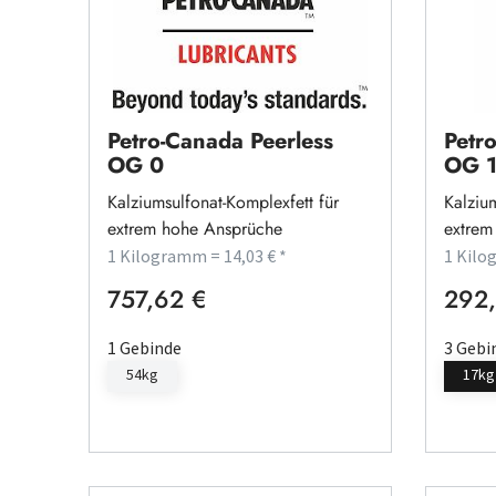
Petro-Canada Peerless
Petr
OG 0
OG 
Kalziumsulfonat-Komplexfett für
Kalzium
extrem hohe Ansprüche
extrem
1 Kilogramm = 14,03 € *
1 Kilo
757,62 €
292,
Regulärer Preis:
Regulä
1 Gebinde
3 Gebi
54kg
17kg