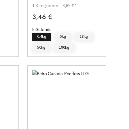
1 Kilogramm = 8,65 € *
3,46 €
Regulärer Preis:
5 Gebinde
0.4kg
5kg
18kg
50kg
180kg