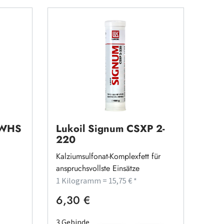
r WHS
Lukoil Signum CSXP 2-
220
Kalziumsulfonat-Komplexfett für
anspruchsvollste Einsätze
1 Kilogramm = 15,75 € *
6,30 €
Regulärer Preis:
3 Gebinde