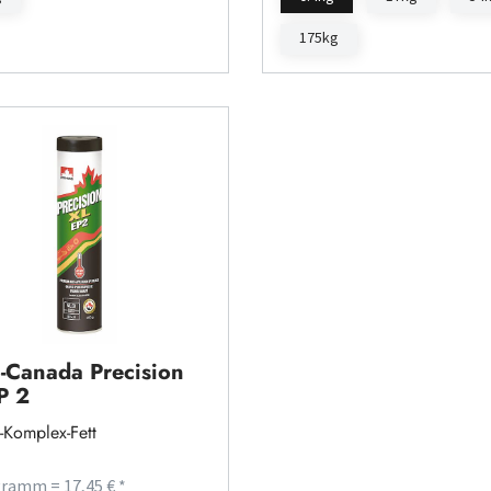
175kg
o-Canada Precision
P 2
-Komplex-Fett
gramm = 17,45 € *