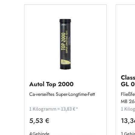
Class
Autol Top 2000
GL 0
Ca-verseiftes Super-Longtime-Fett
Fließfe
MB 26
1 Kilogramm = 13,83 € *
1 Kilo
5,53 €
13,3
Regulärer Preis:
Regulä
4 Gebinde
1 Gebi