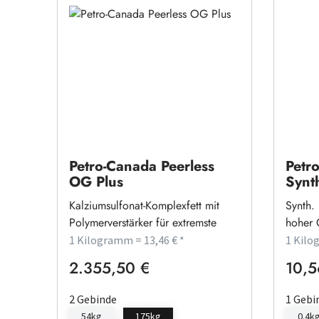
Petro-Canada Peerless
Petr
OG Plus
Synt
Kalziumsulfonat-Komplexfett mit
Synth. 
Polymerverstärker für extremste
hoher 
Ansprüche
1 Kilogramm = 13,46 € *
1 Kilo
2.355,50 €
10,5
Regulärer Preis:
Regulä
2 Gebinde
1 Gebi
54kg
175kg
0.4k