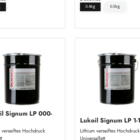
g
0.4kg
0.5kg
il Signum LP 000-
Lukoil Signum LP 1-
m verseiftes Hochdruck
Lithium verseiftes Hochdruck
tt
Universalfett