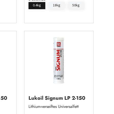
0.4kg
18kg
50kg
150
Lukoil Signum LP 2-150
Lithium-verseiftes Universalfett