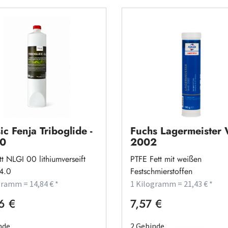
ic Fenja Triboglide -
Fuchs Lagermeiste
0
2002
tt NLGI 00 lithiumverseift
PTFE Fett mit weißen
4.0
Festschmierstoffen
gramm = 14,84 € *
1 Kilogramm = 21,43 € *
6 €
7,57 €
rer Preis:
Regulärer Preis:
nde
2 Gebinde