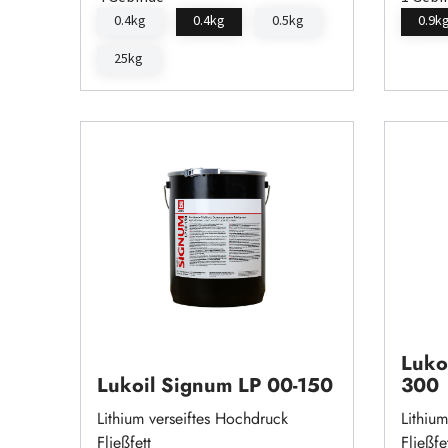
0.4kg
0.4kg
0.5kg
0.9k
25kg
Luko
Lukoil Signum LP 00-150
300
Lithium verseiftes Hochdruck
Lithiu
Fließfett
Fließfe