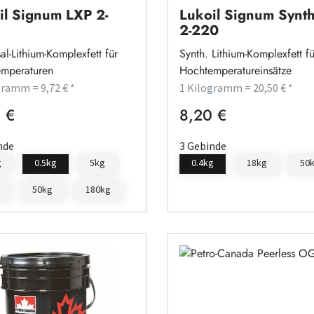
il Signum LXP 2-
Lukoil Signum Synt
2-220
al-Lithium-Komplexfett für
Synth. Lithium-Komplexfett fü
mperaturen
Hochtemperatureinsätze
gramm = 9,72 € *
1 Kilogramm = 20,50 € *
 €
8,20 €
rer Preis:
Regulärer Preis:
nde
3 Gebinde
g
0.5kg
5kg
0.4kg
18kg
50
50kg
180kg