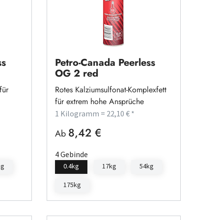
ss
Petro-Canada Peerless
OG 2 red
für
Rotes Kalziumsulfonat-Komplexfett
für extrem hohe Ansprüche
1 Kilogramm = 22,10 € *
8,42 €
Regulärer Preis:
Ab
4 Gebinde
kg
0.4kg
17kg
54kg
175kg