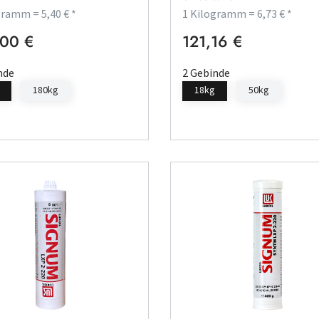
gramm = 5,40 € *
1 Kilogramm = 6,73 € *
00 €
121,16 €
rer Preis:
Regulärer Preis:
nde
2 Gebinde
180kg
18kg
50kg