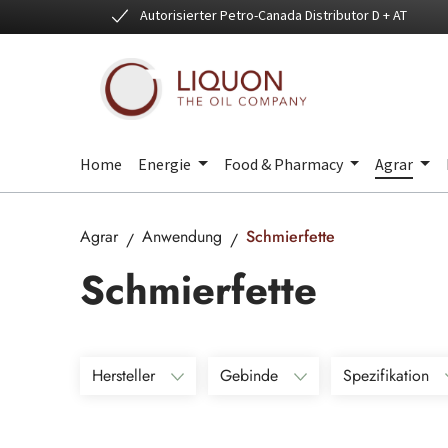
Autorisierter Petro-Canada Distributor D + AT
 Hauptinhalt springen
Zur Suche springen
Zur Hauptnavigation springen
Home
Energie
Food & Pharmacy
Agrar
Agrar
Anwendung
Schmierfette
Schmierfette
Hersteller
Gebinde
Spezifikation