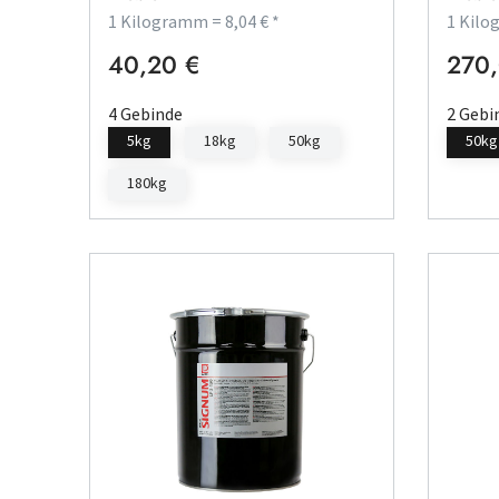
1 Kilogramm = 8,04 € *
1 Kilo
40,20 €
270,
Regulärer Preis:
Regulä
4 Gebinde
2 Gebi
5kg
18kg
50kg
50kg
180kg