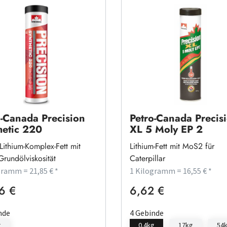
o-Canada Precision
Petro-Canada Precis
hetic 220
XL 5 Moly EP 2
Lithium-Komplex-Fett mit
Lithium-Fett mit MoS2 für
Grundölviskosität
Caterpillar
gramm = 21,85 € *
1 Kilogramm = 16,55 € *
6 €
6,62 €
rer Preis:
Regulärer Preis:
nde
4 Gebinde
g
0.4kg
17kg
54