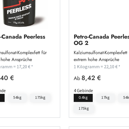
o-Canada Peerless
Petro-Canada Peerle
1
OG 2
sulfonat-Komplexfett für
Kalziumsulfonat-Komplexfett 
 hohe Ansprüche
extrem hohe Ansprüche
gramm = 17,20 € *
1 Kilogramm = 22,10 € *
40 €
8,42 €
rer Preis:
Regulärer Preis:
Ab
nde
4 Gebinde
54kg
175kg
0.4kg
17kg
54
175kg