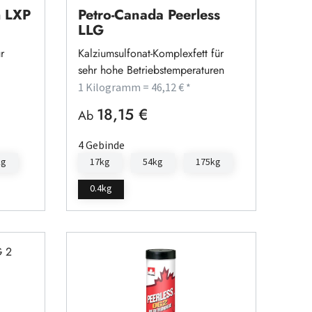
h LXP
Petro-Canada Peerless
LLG
r
Kalziumsulfonat-Komplexfett für
sehr hohe Betriebstemperaturen
1 Kilogramm = 46,12 € *
18,15 €
Regulärer Preis:
Ab
4 Gebinde
kg
17kg
54kg
175kg
0.4kg