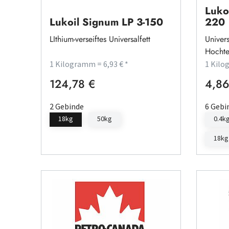
Luko
Lukoil Signum LP 3-150
220
LIthium-verseiftes Universalfett
Univers
Hochte
1 Kilogramm = 6,93 € *
1 Kilo
124,78 €
4,86
Regulärer Preis:
Regulä
2 Gebinde
6 Gebi
18kg
50kg
0.4k
18kg