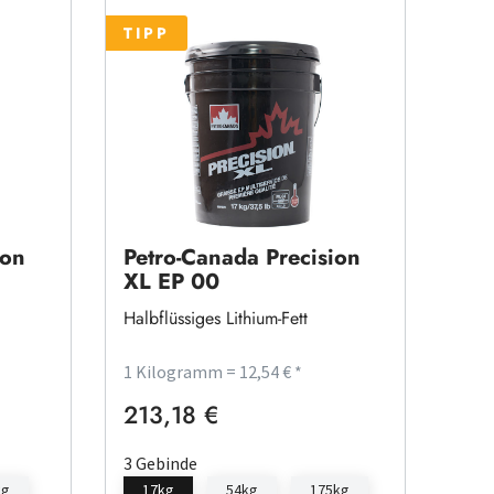
TIPP
ion
Petro-Canada Precision
XL EP 00
Halbflüssiges Lithium-Fett
1 Kilogramm = 12,54 € *
213,18 €
Regulärer Preis:
3 Gebinde
kg
17kg
54kg
175kg