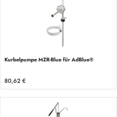
Kurbelpumpe MZR-Blue für AdBlue®
80,62 €
Regulärer Preis: