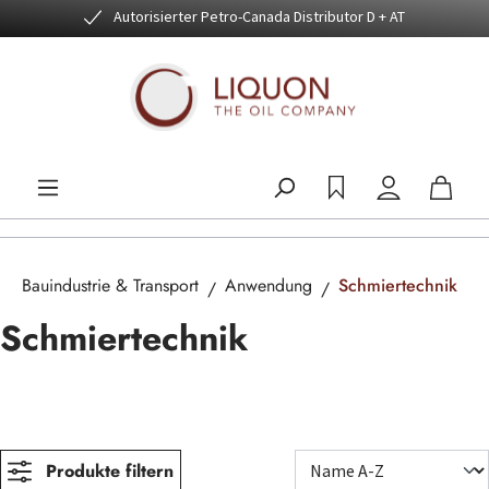
Autorisierter Petro-Canada Distributor D + AT
Zum Hauptinhalt springen
Bauindustrie & Transport
Anwendung
Schmiertechnik
Schmiertechnik
Produkte filtern