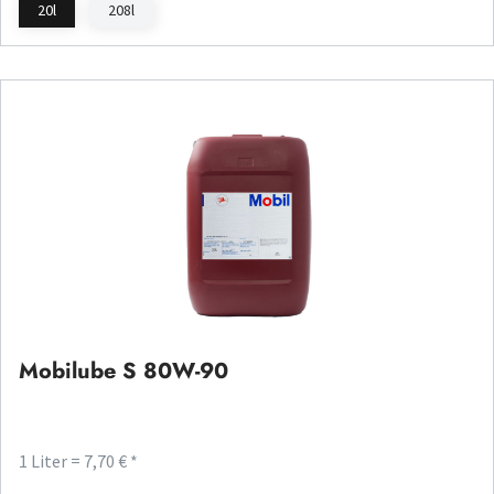
20l
208l
Mobilube S 80W-90
1 Liter = 7,70 € *