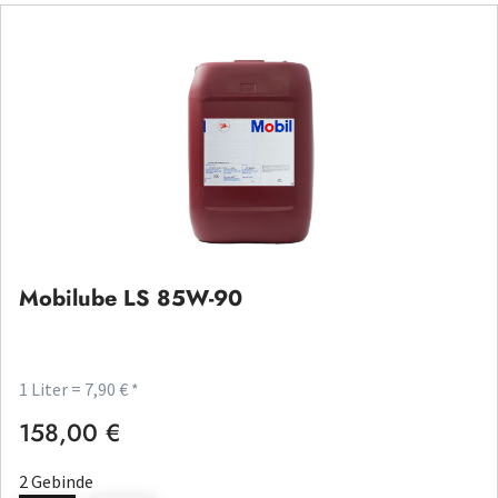
Mobilube LS 85W-90
1 Liter = 7,90 € *
158,00 €
Regulärer Preis:
2 Gebinde