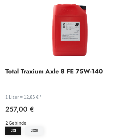
Total Traxium Axle 8 FE 75W-140
1 Liter = 12,85 € *
257,00 €
Regulärer Preis:
2 Gebinde
20l
208l