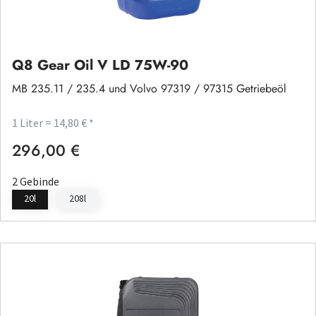
Q8 Gear Oil V LD 75W-90
MB 235.11 / 235.4 und Volvo 97319 / 97315 Getriebeöl
1 Liter = 14,80 € *
296,00 €
Regulärer Preis:
2 Gebinde
20l
208l