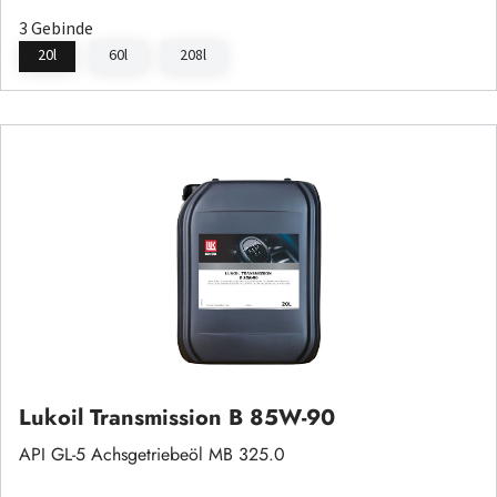
3 Gebinde
20l
60l
208l
Lukoil Transmission B 85W-90
API GL-5 Achsgetriebeöl MB 325.0