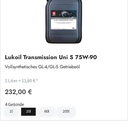
Lukoil Transmission Uni S 75W-90
Vollsynthetisches GL-4/GL-5 Getriebeöl
1 Liter = 11,60 € *
232,00 €
Regulärer Preis:
4 Gebinde
1l
20l
60l
205l