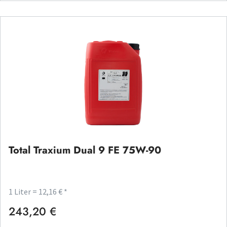
Total Traxium Dual 9 FE 75W-90
1 Liter = 12,16 € *
243,20 €
Regulärer Preis: