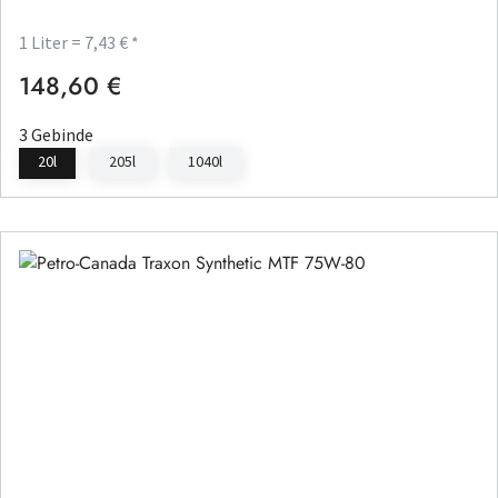
1 Liter = 7,43 € *
148,60 €
Regulärer Preis:
3 Gebinde
20l
205l
1040l