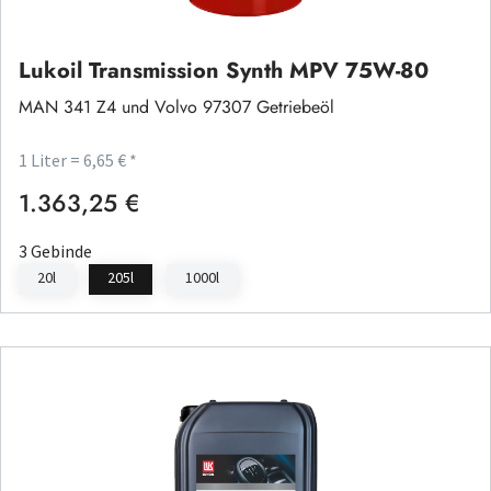
Lukoil Transmission Synth MPV 75W-80
MAN 341 Z4 und Volvo 97307 Getriebeöl
1 Liter = 6,65 € *
1.363,25 €
Regulärer Preis:
3 Gebinde
20l
205l
1000l