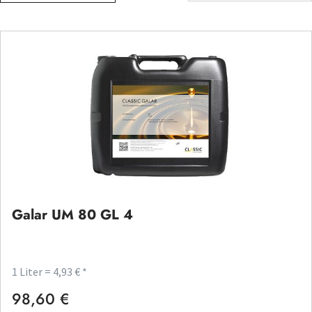
Galar UM 80 GL 4
1 Liter = 4,93 € *
98,60 €
Regulärer Preis: