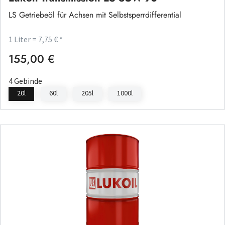
LS Getriebeöl für Achsen mit Selbstsperrdifferential
1 Liter = 7,75 € *
155,00 €
Regulärer Preis:
4 Gebinde
20l
60l
205l
1000l