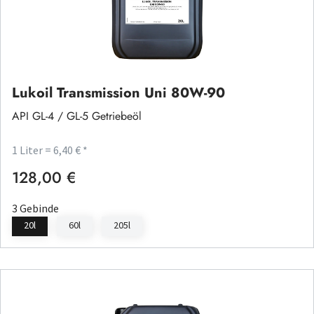
Lukoil Transmission Uni 80W-90
API GL-4 / GL-5 Getriebeöl
1 Liter = 6,40 € *
128,00 €
Regulärer Preis:
3 Gebinde
20l
60l
205l