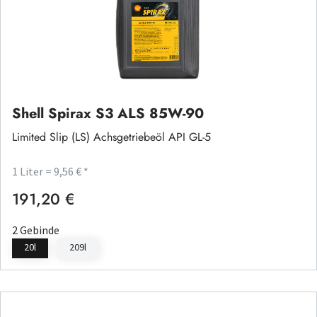
Shell Spirax S3 ALS 85W-90
Limited Slip (LS) Achsgetriebeöl API GL-5
1 Liter = 9,56 € *
191,20 €
Regulärer Preis:
2 Gebinde
20l
209l