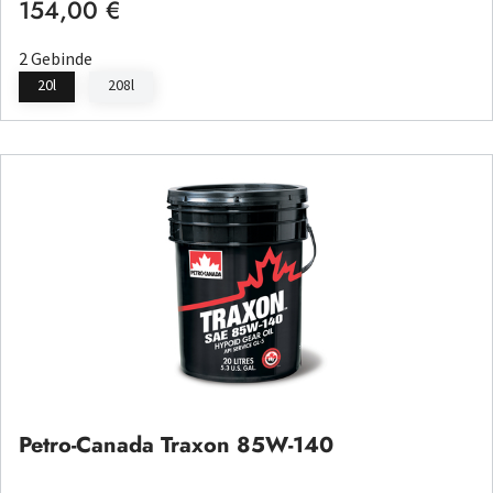
154,00 €
Regulärer Preis:
2 Gebinde
20l
208l
Petro-Canada Traxon 85W-140