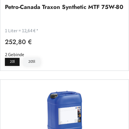
Petro-Canada Traxon Synthetic MTF 75W-80
1 Liter = 12,64 € *
252,80 €
Regulärer Preis:
2 Gebinde
20l
205l