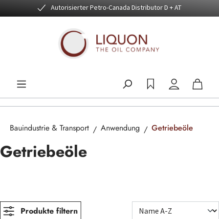
Autorisierter Petro-Canada Distributor D + AT
Zum Hauptinhalt springen
Bauindustrie & Transport
Anwendung
Getriebeöle
Getriebeöle
Produkte filtern