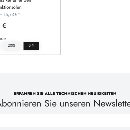
ssiker unter den
nktionsölen
 = 15,73 € *
 €
rer Preis:
nde
200l
0.4l
ERFAHREN SIE ALLE TECHNISCHEN NEUIGKEITEN
bonnieren Sie unseren Newslett