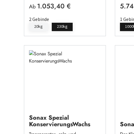
1.053,40 €
5.74
Regulärer Preis:
Regulä
Ab
2 Gebinde
1 Gebi
20kg
230kg
1000
Sonax Spezial
KonservierungsWachs
Sona