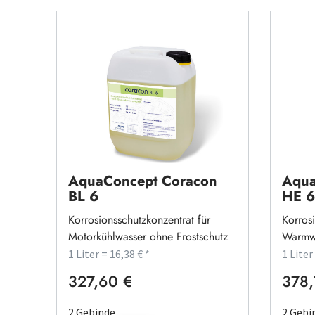
AquaConcept Coracon
Aqua
BL 6
HE 6
Korrosionsschutzkonzentrat für
Korrosi
Motorkühlwasser ohne Frostschutz
Warmwa
Leitun
1 Liter = 16,38 € *
1 Liter
327,60 €
378,
Regulärer Preis:
Regulä
2 Gebinde
2 Gebi