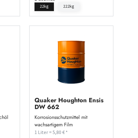
22kg
222kg
Quaker Houghton Ensis
DW 662
chöl
Korrosionsschutzmittel mit
wachsartigem Film
1 Liter = 5,80 € *