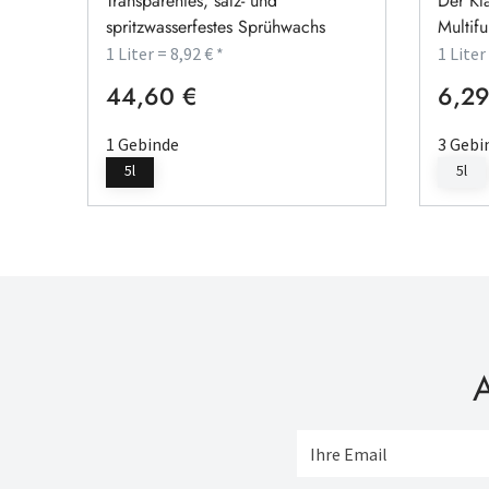
Transparentes, salz- und
Der Kla
spritzwasserfestes Sprühwachs
Multifu
1 Liter = 8,92 € *
1 Liter
44,60 €
6,29
Regulärer Preis:
Regulä
1 Gebinde
3 Gebi
5l
5l
A