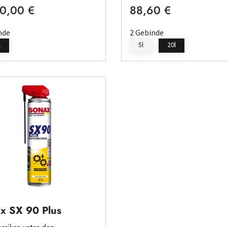
0,00 €
88,60 €
rer Preis:
Regulärer Preis:
nde
2 Gebinde
l
5l
20l
x SX 90 Plus