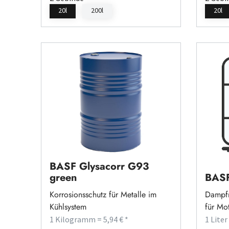
20l
200l
20l
BASF Glysacorr G93
green
BASF
Korrosionsschutz für Metalle im
Dampfr
Kühlsystem
für Mo
1 Kilogramm = 5,94 € *
1 Liter