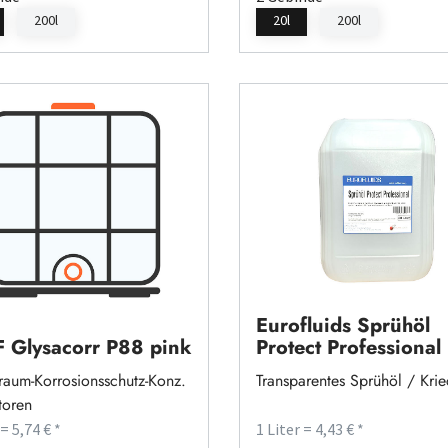
200l
20l
200l
Eurofluids Sprühöl
 Glysacorr P88 pink
Protect Professional
aum-Korrosionsschutz-Konz.
Transparentes Sprühöl / Krie
toren
 = 5,74 € *
1 Liter = 4,43 € *