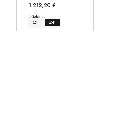
1.212,20 €
Regulärer Preis:
2 Gebinde
20l
209l