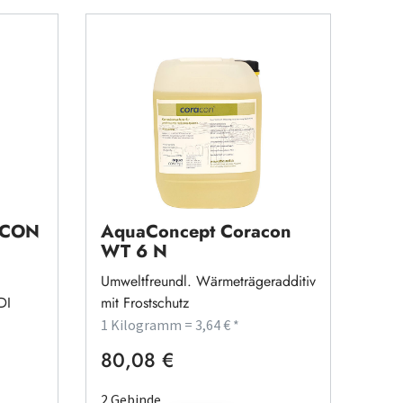
ACON
AquaConcept Coracon
WT 6 N
Umweltfreundl. Wärmeträgeradditiv
DI
mit Frostschutz
1 Kilogramm = 3,64 € *
80,08 €
Regulärer Preis:
2 Gebinde