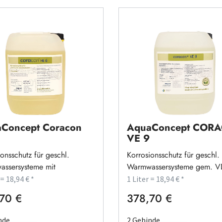
Concept Coracon
AquaConcept COR
VE 9
onsschutz für geschl.
Korrosionsschutz für geschl.
ssersysteme mit
Warmwassersysteme gem. V
gswasser
2035
 = 18,94 € *
1 Liter = 18,94 € *
70 €
378,70 €
rer Preis:
Regulärer Preis:
nde
2 Gebinde