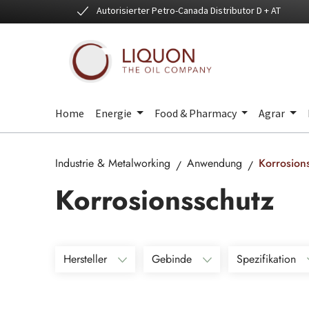
Autorisierter Petro-Canada Distributor D + AT
 Hauptinhalt springen
Zur Suche springen
Zur Hauptnavigation springen
Home
Energie
Food & Pharmacy
Agrar
Industrie & Metalworking
Anwendung
Korrosion
Korrosionsschutz
Hersteller
Gebinde
Spezifikation