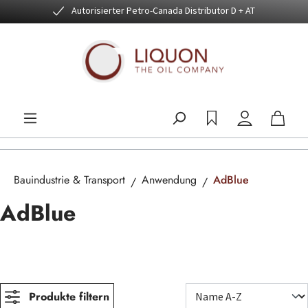
Autorisierter Petro-Canada Distributor D + AT
Zum Hauptinhalt springen
Bauindustrie & Transport
Anwendung
AdBlue
AdBlue
Produkte filtern