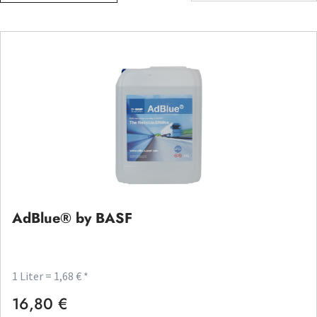
AdBlue® by BASF
1 Liter = 1,68 € *
16,80 €
Regulärer Preis: