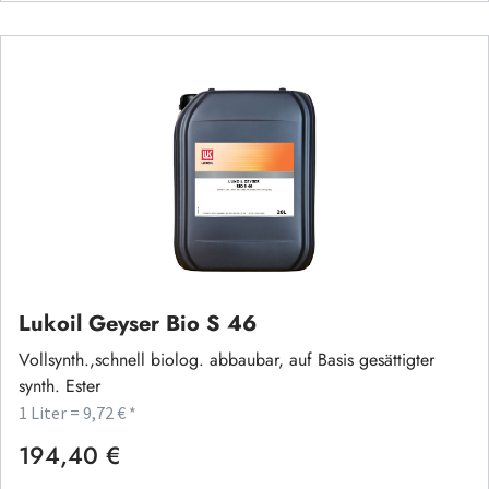
Lukoil Geyser Bio S 46
Vollsynth.,schnell biolog. abbaubar, auf Basis gesättigter
synth. Ester
1 Liter = 9,72 € *
194,40 €
Regulärer Preis: