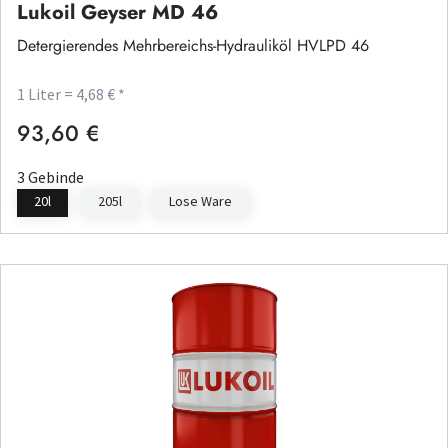
Lukoil Geyser MD 46
Detergierendes Mehrbereichs-Hydrauliköl HVLPD 46
1 Liter = 4,68 € *
93,60 €
Regulärer Preis:
3 Gebinde
20l
205l
Lose Ware