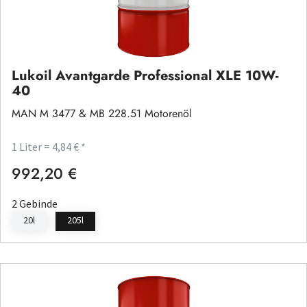
Lukoil Avantgarde Professional XLE 10W-
40
MAN M 3477 & MB 228.51 Motorenöl
1 Liter = 4,84 € *
992,20 €
Regulärer Preis:
2 Gebinde
20l
205l