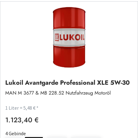
Lukoil Avantgarde Professional XLE 5W-30
MAN M 3677 & MB 228.52 Nutzfahrzeug Motoröl
1 Liter = 5,48 € *
1.123,40 €
Regulärer Preis:
4 Gebinde