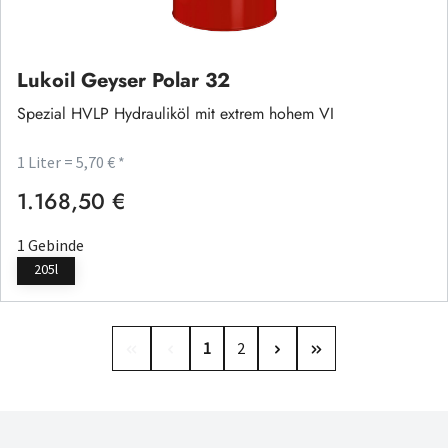
Lukoil Geyser Polar 32
Spezial HVLP Hydrauliköl mit extrem hohem VI
1 Liter = 5,70 € *
1.168,50 €
Regulärer Preis:
1 Gebinde
205l
Seite
Seite
1
2