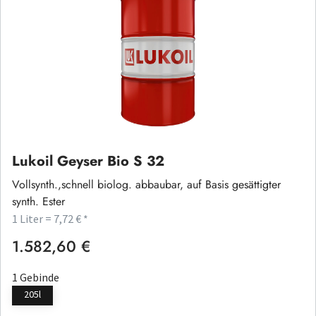
Lukoil Geyser Bio S 32
Vollsynth.,schnell biolog. abbaubar, auf Basis gesättigter
synth. Ester
1 Liter = 7,72 € *
1.582,60 €
Regulärer Preis:
1 Gebinde
205l