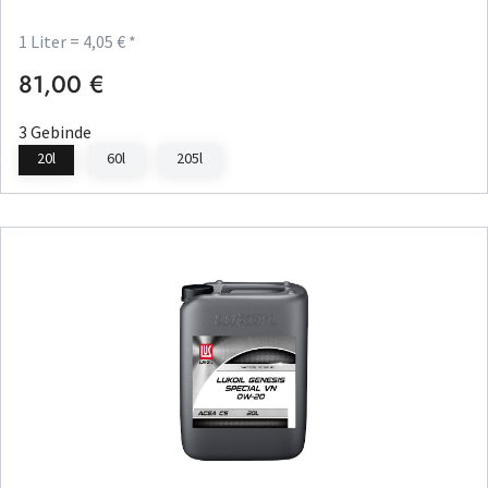
1 Liter = 4,05 € *
81,00 €
Regulärer Preis:
3 Gebinde
20l
60l
205l