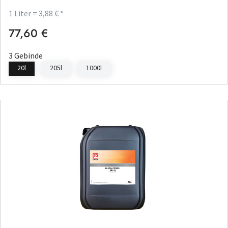
1 Liter = 3,88 € *
77,60 €
Regulärer Preis:
3 Gebinde
20l
205l
1000l