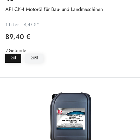
API CK-4 Motoröl für Bau- und Landmaschinen
1 Liter = 4,47 € *
89,40 €
Regulärer Preis:
2 Gebinde
20l
205l