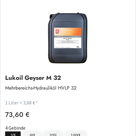
Lukoil Geyser M 32
Mehrbereichs-Hydrauliköl HVLP 32
1 Liter = 3,68 € *
73,60 €
Regulärer Preis:
4 Gebinde
20l
60l
205l
1000l