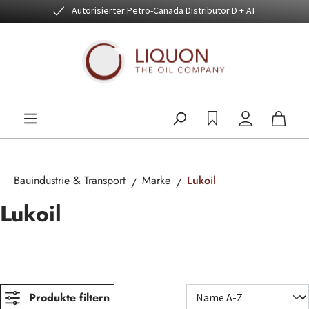
Autorisierter Petro-Canada Distributor D + AT
Zum Hauptinhalt springen
Bauindustrie & Transport
Marke
Lukoil
Lukoil
Produkte filtern