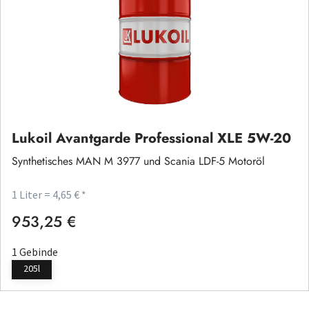
Lukoil Avantgarde Professional XLE 5W-20
Synthetisches MAN M 3977 und Scania LDF-5 Motoröl
1 Liter = 4,65 € *
953,25 €
Regulärer Preis:
1 Gebinde
205l