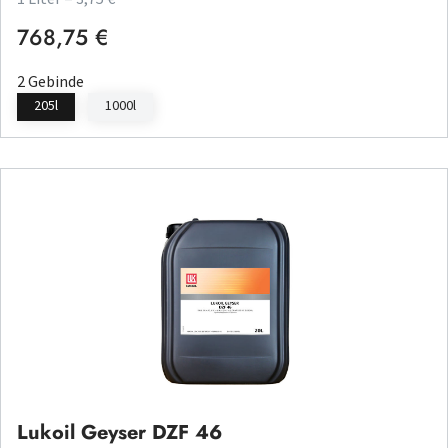
768,75 €
Regulärer Preis:
2 Gebinde
205l
1000l
Lukoil Geyser DZF 46