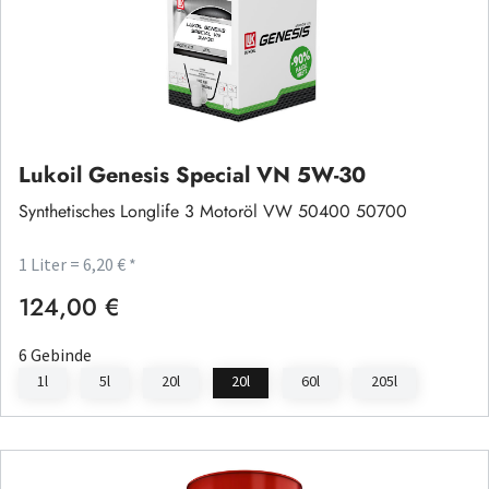
Lukoil Genesis Special VN 5W-30
Synthetisches Longlife 3 Motoröl VW 50400 50700
1 Liter = 6,20 € *
124,00 €
Regulärer Preis:
6 Gebinde
1l
5l
20l
20l
60l
205l