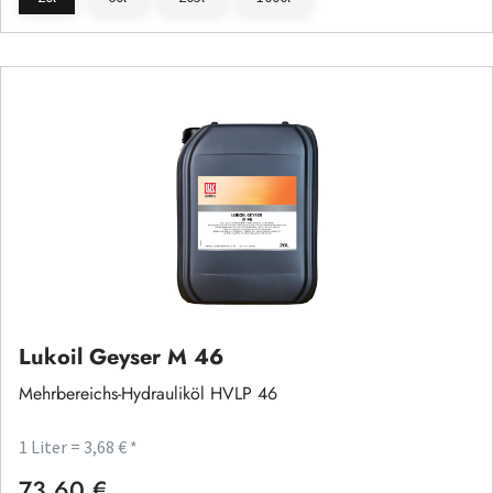
Lukoil Geyser M 46
Mehrbereichs-Hydrauliköl HVLP 46
1 Liter = 3,68 € *
73,60 €
Regulärer Preis: