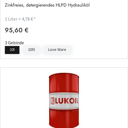
Zinkfreies, detergierendes HLPD Hydrauliköl
1 Liter = 4,78 € *
95,60 €
Regulärer Preis:
3 Gebinde
20l
205l
Lose Ware