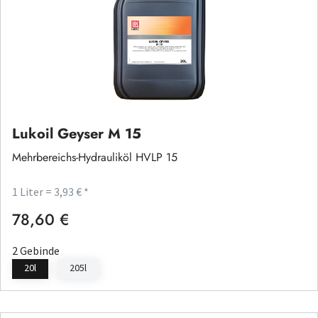
Lukoil Geyser M 15
Mehrbereichs-Hydrauliköl HVLP 15
1 Liter = 3,93 € *
78,60 €
Regulärer Preis:
2 Gebinde
20l
205l