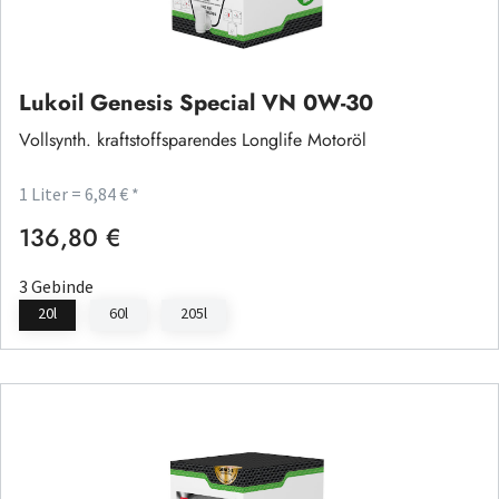
Lukoil Genesis Special VN 0W-30
Vollsynth. kraftstoffsparendes Longlife Motoröl
1 Liter = 6,84 € *
136,80 €
Regulärer Preis:
3 Gebinde
20l
60l
205l