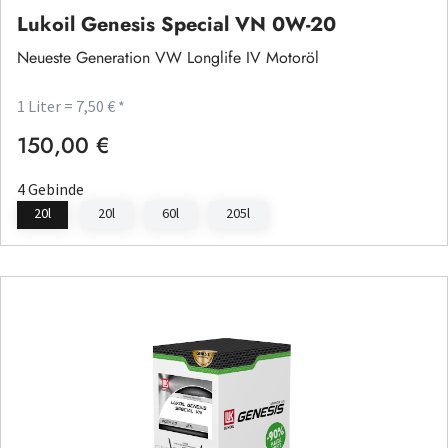
Lukoil Genesis Special VN 0W-20
Neueste Generation VW Longlife IV Motoröl
1 Liter = 7,50 € *
150,00 €
Regulärer Preis:
4 Gebinde
20l
20l
60l
205l