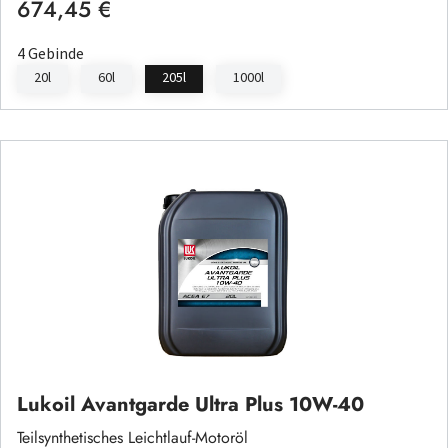
674,45 €
Regulärer Preis:
4 Gebinde
20l
60l
205l
1000l
Lukoil Avantgarde Ultra Plus 10W-40
Teilsynthetisches Leichtlauf-Motoröl