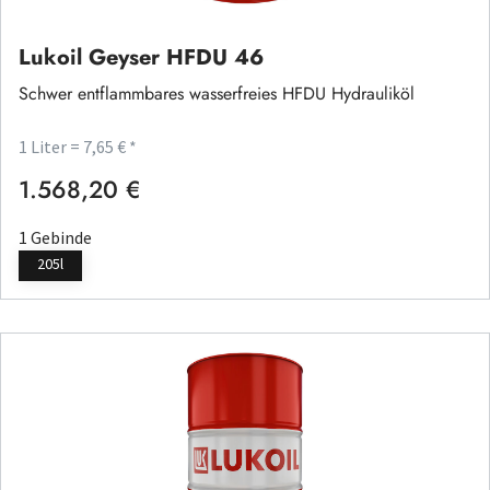
Lukoil Geyser HFDU 46
Schwer entflammbares wasserfreies HFDU Hydrauliköl
1 Liter = 7,65 € *
1.568,20 €
Regulärer Preis:
1 Gebinde
205l