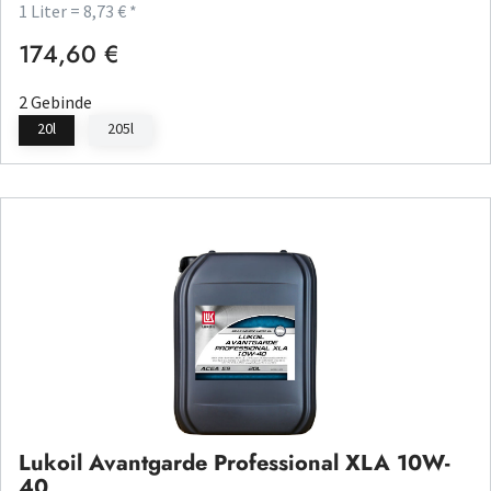
1 Liter = 8,73 € *
174,60 €
Regulärer Preis:
2 Gebinde
20l
205l
Lukoil Avantgarde Professional XLA 10W-
40