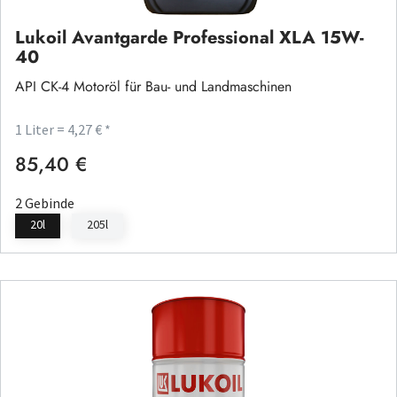
Lukoil Avantgarde Professional XLA 15W-
40
API CK-4 Motoröl für Bau- und Landmaschinen
1 Liter = 4,27 € *
85,40 €
Regulärer Preis:
2 Gebinde
20l
205l