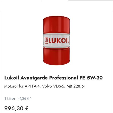
Lukoil Avantgarde Professional FE 5W-30
Motoröl für API FA-4, Volvo VDS-5, MB 228.61
1 Liter = 4,86 € *
996,30 €
Regulärer Preis: