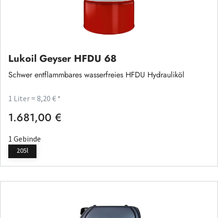
Lukoil Geyser HFDU 68
Schwer entflammbares wasserfreies HFDU Hydrauliköl
1 Liter = 8,20 € *
1.681,00 €
Regulärer Preis:
1 Gebinde
205l