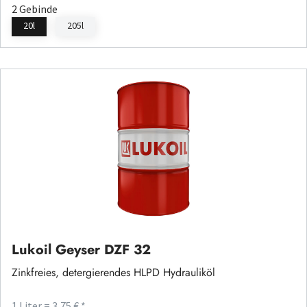
2 Gebinde
20l
205l
Lukoil Geyser DZF 32
Zinkfreies, detergierendes HLPD Hydrauliköl
1 Liter = 3,75 € *