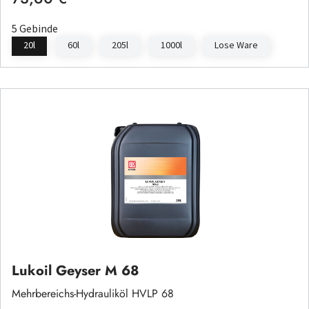
5 Gebinde
20l
60l
205l
1000l
Lose Ware
Lukoil Geyser M 68
Mehrbereichs-Hydrauliköl HVLP 68