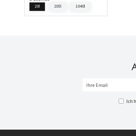
20l
205l
1040l
A
Ich 