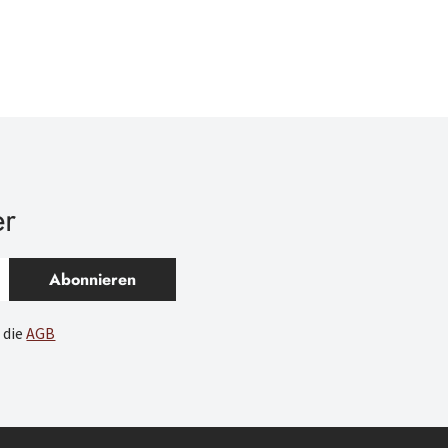
er
Abonnieren
 die
AGB