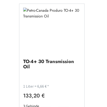
Petro-Canada Produro
TO-4+ 30 Transmission
Oil
1 Liter = 6,66 € *
133,20 €
Regulärer Preis:
3 Gebinde