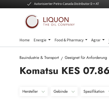
Autorisierter Petro-Canada Distributor D + AT
 Hauptinhalt springen
Zur Suche springen
Zur Hauptnavigation springen
Home
Energie
Food & Pharmacy
Agrar
Bauindustrie & Transport
Geeignet für Anforderung
Komatsu KES 07.86
Hersteller
Gebinde
Spezifikation