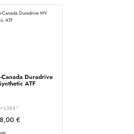
o-Canada Duradrive
ynthetic ATF
 = 5,59 € *
8,00 €
rer Preis:
nde