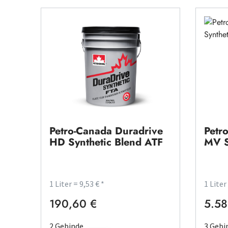
Petro-Canada Duradrive
Petr
HD Synthetic Blend ATF
MV S
1 Liter = 9,53 € *
1 Liter
190,60 €
5.58
Regulärer Preis:
Regulä
2 Gebinde
3 Gebi