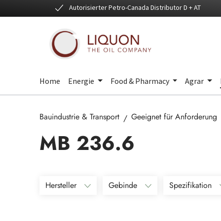
Autorisierter Petro-Canada Distributor D + AT
 Hauptinhalt springen
Zur Suche springen
Zur Hauptnavigation springen
Home
Energie
Food & Pharmacy
Agrar
Bauindustrie & Transport
Geeignet für Anforderung
MB 236.6
Hersteller
Gebinde
Spezifikation