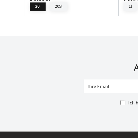
20l
205l
1l
A
Ich 