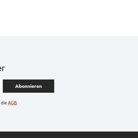
er
Abonnieren
 die
AGB