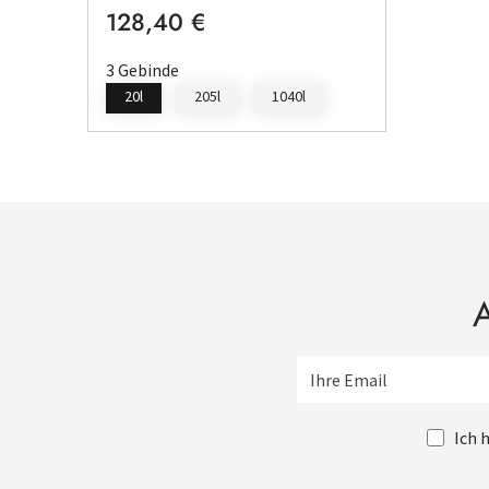
128,40 €
Regulärer Preis:
3 Gebinde
20l
205l
1040l
A
Ich 