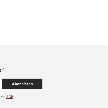
er
Abonnieren
 die
AGB