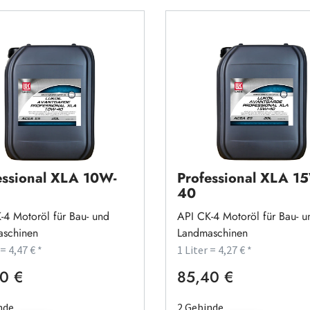
il Avantgarde
Lukoil Avantgarde
essional XLA 10W-
Professional XLA 1
40
-4 Motoröl für Bau- und
API CK-4 Motoröl für Bau- u
schinen
Landmaschinen
 = 4,47 € *
1 Liter = 4,27 € *
0 €
85,40 €
rer Preis:
Regulärer Preis:
nde
2 Gebinde