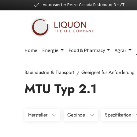
Autorisierter Petro-Canada Distributor D + AT
 Hauptinhalt springen
Zur Suche springen
Zur Hauptnavigation springen
Home
Energie
Food & Pharmacy
Agrar
Bauindustrie & Transport
Geeignet für Anforderung
MTU Typ 2.1
Hersteller
Gebinde
Spezifikation