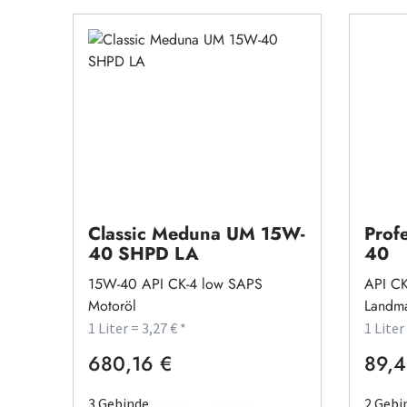
Luko
Classic Meduna UM 15W-
Prof
40 SHPD LA
40
15W-40 API CK-4 low SAPS
API CK
Motoröl
Landma
1 Liter = 3,27 € *
1 Liter
680,16 €
89,4
Regulärer Preis:
Regulä
3 Gebinde
2 Gebi