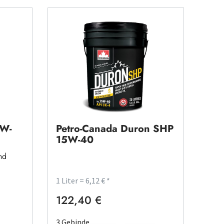
5W-
Petro-Canada Duron SHP
15W-40
nd
1 Liter = 6,12 € *
122,40 €
Regulärer Preis:
3 Gebinde