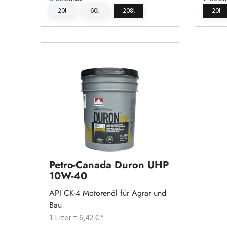
20l
60l
208l
20l
Petro-Canada Duron UHP
10W-40
API CK-4 Motorenöl für Agrar und
Bau
1 Liter = 6,42 € *