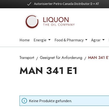
Autorisierter Petro-Canada Distributor D + AT
 Hauptinhalt springen
Zur Suche springen
Zur Hauptnavigation springen
Home
Energie
Food & Pharmacy
Agrar
Transport
Geeignet für Anforderung
MAN 341 E
MAN 341 E1
Keine Produkte gefunden.