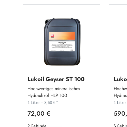
Lukoil Geyser ST 100
Luko
Hochwertiges mineralisches
Hochwe
Hydrauliköl HLP 100
Hydrau
1 Liter = 3,60 € *
1 Liter
72,00 €
590
Regulärer Preis:
Regulä
2 Gebinde
5 Gebi