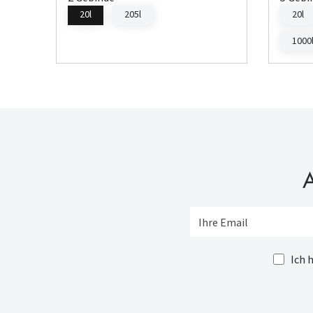
20l
205l
20l
1000
A
Ich 