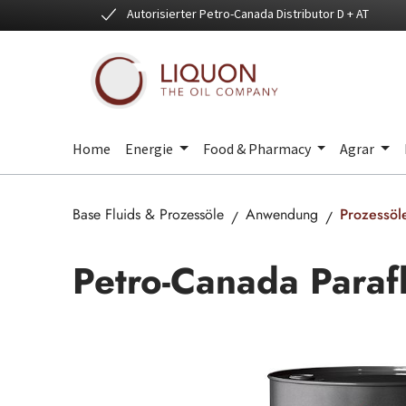
Autorisierter Petro-Canada Distributor D + AT
 Hauptinhalt springen
Zur Suche springen
Zur Hauptnavigation springen
Home
Energie
Food & Pharmacy
Agrar
Base Fluids & Prozessöle
Anwendung
Prozessöl
Petro-Canada Paraf
Bildergalerie überspringen