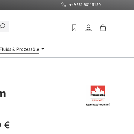
+49 881 90115180
Fluids & Prozessöle
um
:
 €