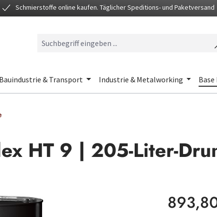
Schmierstoffe online kaufen. Täglicher Speditions- und Paketversand
Bauindustrie & Transport
Industrie & Metalworking
Base 
e
lex HT 9 | 205-Liter-Dr
Regulärer Preis
893,80