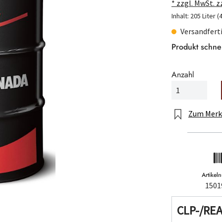
* zzgl. MwSt. 
Inhalt:
205 Liter
(
Versandferti
Produkt schne
Anzahl
Zum Merk
Artike
1501
CLP-/RE