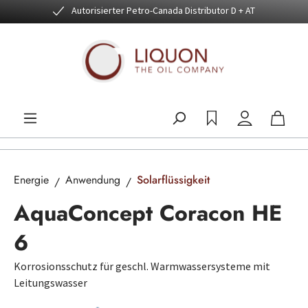
Autorisierter Petro-Canada Distributor D + AT
Zum Hauptinhalt springen
Energie
Anwendung
Solarflüssigkeit
AquaConcept Coracon HE
6
Korrosionsschutz für geschl. Warmwassersysteme mit
Leitungswasser