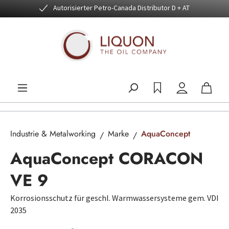
Autorisierter Petro-Canada Distributor D + AT
Zum Hauptinhalt springen
Industrie & Metalworking
Marke
AquaConcept
AquaConcept CORACON
VE 9
Korrosionsschutz für geschl. Warmwassersysteme gem. VDI
2035