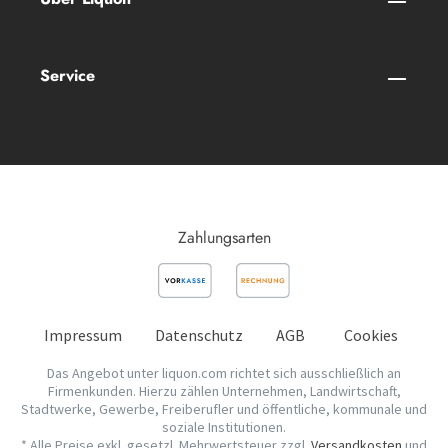
Service
Zahlungsarten
Impressum
Datenschutz
AGB
Cookies
Das Angebot unter liquon.com richtet sich ausschließlich an
Firmenkunden. Hierzu zählen Unternehmen, Landwirtschaft,
Stadtwerke, Gewerbe, Freiberufler und öffentliche, kommunale und
soziale Institutionen.
* Alle Preise exkl. gesetzl. Mehrwertsteuer zzgl.
Versandkosten
und