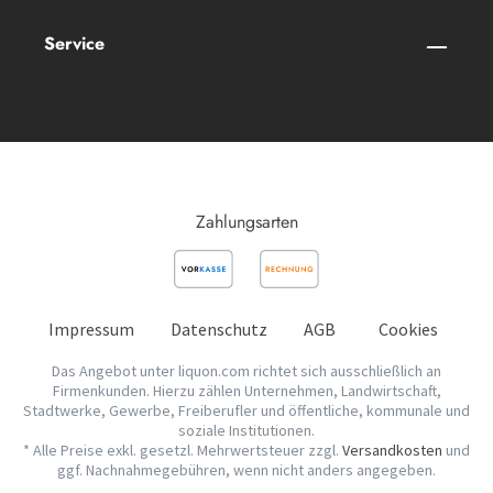
Service
Zahlungsarten
Impressum
Datenschutz
AGB
Cookies
Das Angebot unter liquon.com richtet sich ausschließlich an
Firmenkunden. Hierzu zählen Unternehmen, Landwirtschaft,
Stadtwerke, Gewerbe, Freiberufler und öffentliche, kommunale und
soziale Institutionen.
* Alle Preise exkl. gesetzl. Mehrwertsteuer zzgl.
Versandkosten
und
ggf. Nachnahmegebühren, wenn nicht anders angegeben.