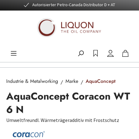
Autorisierter Petro-Canada Distributor D + AT
Zum Hauptinhalt springen
Industrie & Metalworking
Marke
AquaConcept
AquaConcept Coracon WT
6 N
Umweltfreundl. Wärmeträgeradditiv mit Frostschutz