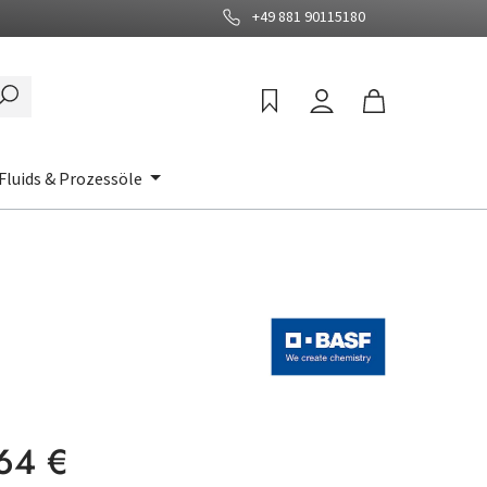
+49 881 90115180
Fluids & Prozessöle
:
64 €