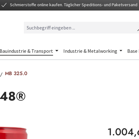
Schmierstoffe online kaufen. Täglicher Speditions- und Paketversand
Bauindustrie & Transport
Industrie & Metalworking
Base 
MB 325.0
G48®
Regulärer Preis
1.004,