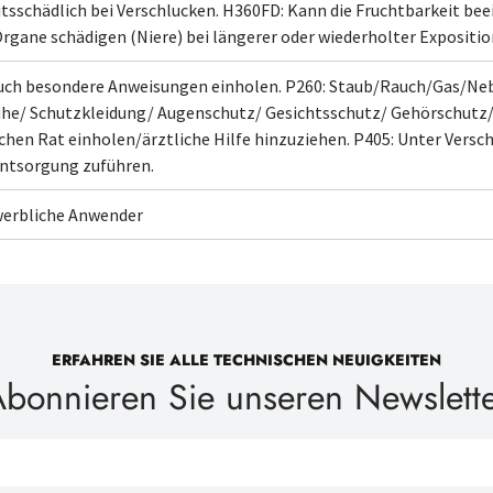
tsschädlich bei Verschlucken.
H360FD: Kann die Fruchtbarkeit bee
Organe schädigen
(Niere)
bei längerer oder wiederholter Exposition
uch besondere Anweisungen einholen.
P260: Staub/Rauch/Gas/Ne
he/ Schutzkleidung/ Augenschutz/ Gesichtsschutz/ Gehörschutz/
ichen Rat einholen/ärztliche Hilfe hinzuziehen.
P405: Unter Versc
entsorgung
zuführen.
werbliche Anwender
ERFAHREN SIE ALLE TECHNISCHEN NEUIGKEITEN
bonnieren Sie unseren Newslett