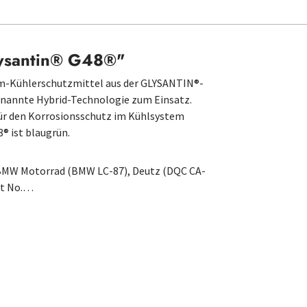
lysantin® G48®"
um-Kühlerschutzmittel aus der GLYSANTIN®-
enannte Hybrid-Technologie zum Einsatz.
für den Korrosionsschutz im Kühlsystem
® ist blaugrün.
, BMW Motorrad (BMW LC-87), Deutz (DQC CA-
rt No.…