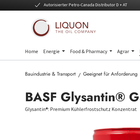
Autorisierter Petro-Canada Distributor D + AT
 Hauptinhalt springen
Zur Suche springen
Zur Hauptnavigation springen
Home
Energie
Food & Pharmacy
Agrar
Bauindustrie & Transport
Geeignet für Anforderung
BASF Glysantin® 
Glysantin®: Premium Kühlerfrostschutz Konzentrat
Bildergalerie überspringen