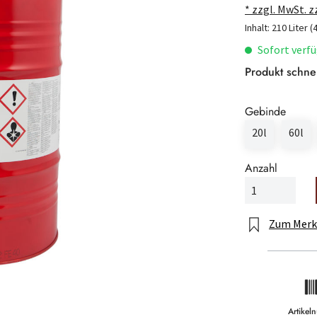
* zzgl. MwSt. 
Inhalt:
210 Liter
(
Sofort verfü
Produkt schne
Gebinde
20l
60l
Anzahl
Zum Merk
Artike