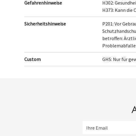
Gefahrenhinweise
H302: Gesundhei
H373: Kann die 
Sicherheitshinweise
P201: Vor Gebra
Schutzhandschu
betroffen: Ärztl
Problemabfall
Custom
GHS: Nur für ge
A