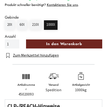
Produkt schneller benötigt?
Kontaktieren Sie uns
.
Gebinde
20l
60l
210l
1000l
Anzahl
In den Warenkorb
Zum Merkzettel hinzufügen
Artikelnumme
Versand
Artikelgewicht
r
Spedition
1000kg
45020093
CLP-/REACH-Hinweise