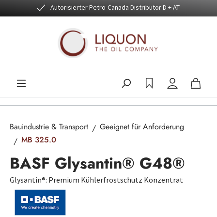
Autorisierter Petro-Canada Distributor D + AT
Zum Hauptinhalt springen
Bauindustrie & Transport
Geeignet für Anforderung
MB 325.0
BASF Glysantin® G48®
Glysantin®: Premium Kühlerfrostschutz Konzentrat