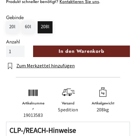
Produkt schneller benötigt?
Kontaktieren Sie uns
.
Gebinde
20l
60l
208l
Anzahl
In den Warenkorb
Zum Merkzettel hinzufügen
Artikelnumme
Versand
Artikelgewicht
r
Spedition
208kg
19013583
CLP-/REACH-Hinweise