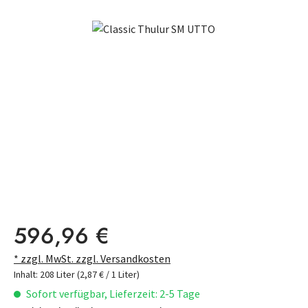
Bildergalerie überspringen
Regulärer Preis:
596,96 €
* zzgl. MwSt. zzgl. Versandkosten
Inhalt:
208 Liter
(2,87 € / 1 Liter)
Sofort verfügbar, Lieferzeit: 2-5 Tage