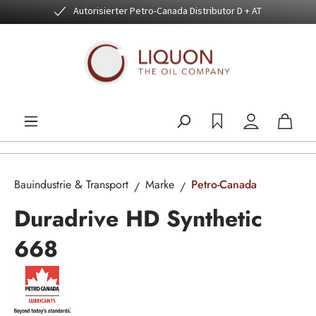
Autorisierter Petro-Canada Distributor D + AT
Zum Hauptinhalt springen
Bauindustrie & Transport
Marke
Petro-Canada
Duradrive HD Synthetic
668