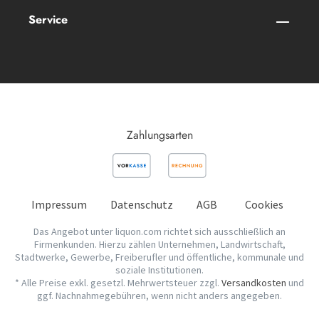
Service
Zahlungsarten
Impressum
Datenschutz
AGB
Cookies
Das Angebot unter liquon.com richtet sich ausschließlich an
Firmenkunden. Hierzu zählen Unternehmen, Landwirtschaft,
Stadtwerke, Gewerbe, Freiberufler und öffentliche, kommunale und
soziale Institutionen.
* Alle Preise exkl. gesetzl. Mehrwertsteuer zzgl.
Versandkosten
und
ggf. Nachnahmegebühren, wenn nicht anders angegeben.