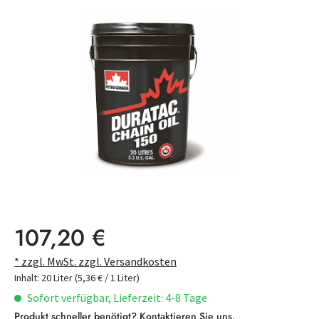
Bildergalerie überspringen
Regulärer Preis:
107,20 €
* zzgl. MwSt. zzgl. Versandkosten
Inhalt:
20 Liter
(5,36 € / 1 Liter)
Sofort verfügbar, Lieferzeit: 4-8 Tage
Produkt schneller benötigt?
Kontaktieren Sie uns
.