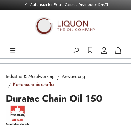
Autorisierter Petro-Canada Distributor D + AT
Zum Hauptinhalt springen
Industrie & Metalworking
Anwendung
Kettenschmierstoffe
Duratac Chain Oil 150