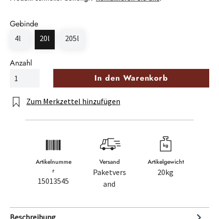
Gebinde
4l
20l
205l
Anzahl
In den Warenkorb
Zum Merkzettel hinzufügen
Artikelnumme
Versand
Artikelgewicht
r
Paketvers
20kg
15013545
and
Beschreibung