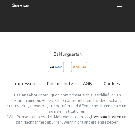
Service
Zahlungsarten
Impressum
Datenschutz
AGB
Cookies
Das Angebot unter liquon.com richtet sich ausschließlich an
Firmenkunden. Hierzu zählen Unternehmen, Landwirtschaft,
Stadtwerke, Gewerbe, Freiberufler und öffentliche, kommunale und
soziale Institutionen.
* Alle Preise exkl. gesetzl. Mehrwertsteuer zzgl.
Versandkosten
und
ggf. Nachnahmegebühren, wenn nicht anders angegeben.