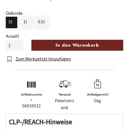
Gebinde
5l
1l
0.5l
Anzahl
In den Warenkorb
Zum Merkzettel hinzufügen
Artikelnumme
Versand
Artikelgewicht
r
Paketvers
5kg
56010032
and
CLP-/REACH-Hinweise