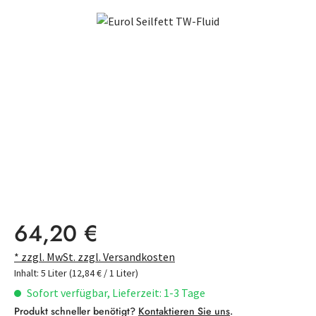
Bildergalerie überspringen
Regulärer Preis:
64,20 €
* zzgl. MwSt. zzgl. Versandkosten
Inhalt:
5 Liter
(12,84 € / 1 Liter)
Sofort verfügbar, Lieferzeit: 1-3 Tage
Produkt schneller benötigt?
Kontaktieren Sie uns
.