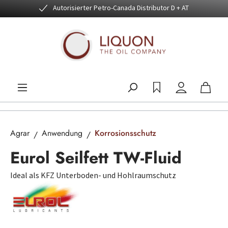
Autorisierter Petro-Canada Distributor D + AT
Zum Hauptinhalt springen
Agrar
Anwendung
Korrosionsschutz
Eurol Seilfett TW-Fluid
Ideal als KFZ Unterboden- und Hohlraumschutz