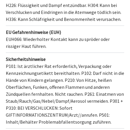
H226: Flüssigkeit und Dampf entzündbar.
H304: Kann bei
Verschlucken und Eindringen in die Atemwege tödlich sein.
H336: Kann Schläfrigkeit und Benommenheit verursachen.
EU Gefahrenhinweise (EUH)
EUH066: Wiederholter Kontakt kann zu spröder oder
rissiger Haut führen.
Sicherheitshinweise
P101: Ist ärztlicher Rat erforderlich, Verpackung oder
Kennzeichnungsetikett bereithalten.
P102: Darf nicht in die
Hände von Kindern gelangen.
P210: Von Hitze, heißen
Oberflächen, Funken, offenen Flammen und anderen
Zündquellen fernhalten. Nicht rauchen.
P261: Einatmen von
Staub/Rauch/Gas/Nebel/Dampf/Aerosol vermeiden.
P301 +
P310: BEI VERSCHLUCKEN: Sofort
GIFTINFORMATIONSZENTRUM/Arzt//anrufen.
P501:
Inhalt/Behälter
Problemabfallentsorgung
zuführen.