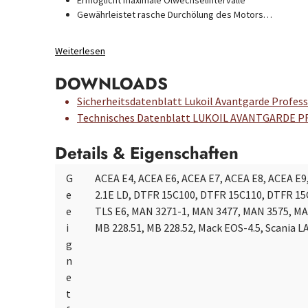
Ermöglicht maximale Ölwechselintervalle
Gewährleistet rasche Durchölung des Motors…
Weiterlesen
DOWNLOADS
Sicherheitsdatenblatt Lukoil Avantgarde Profes
Technisches Datenblatt LUKOIL AVANTGARDE P
Details & Eigenschaften
G
ACEA E4, ACEA E6, ACEA E7, ACEA E8, ACEA E9
e
2.1E LD, DTFR 15C100, DTFR 15C110, DTFR 15
e
TLS E6, MAN 3271-1, MAN 3477, MAN 3575, MA
i
MB 228.51, MB 228.52, Mack EOS-4.5, Scania LA
g
n
e
t