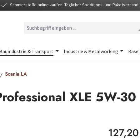
Schmierstoffe online kaufen. Täglicher Speditions- und Paketversand
Bauindustrie & Transport
Industrie & Metalworking
Base 
Scania LA
Professional XLE 5W-30
Regulärer Preis
127,20