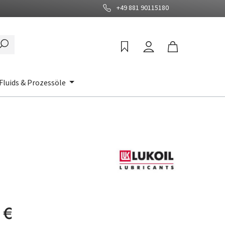
+49 881 90115180
Fluids & Prozessöle
:
 €