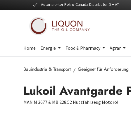
Autorisierter Petro-Canada Distributor D + AT
 Hauptinhalt springen
Zur Suche springen
Zur Hauptnavigation springen
Home
Energie
Food & Pharmacy
Agrar
Bauindustrie & Transport
Geeignet für Anforderung
Lukoil Avantgarde 
MAN M 3677 & MB 228.52 Nutzfahrzeug Motoröl
Bildergalerie überspringen