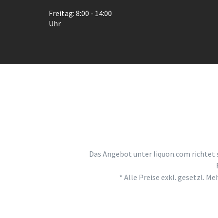
Freitag: 8:00 - 14:00
Uhr
Das Angebot unter liquon.com richtet 
* Alle Preise exkl. gesetzl. M