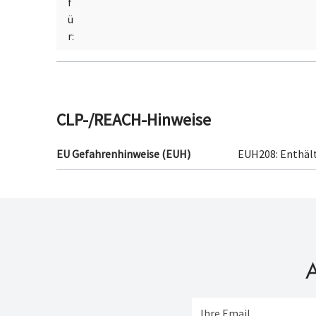
f
ü
r:
CLP-/REACH-Hinweise
EU Gefahrenhinweise (EUH)
EUH208: Enthäl
A