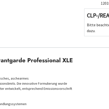
1201
CLP-/RE
Bitte beachte
dazu.
vantgarde Professional XLE
isches, aschearmes
onslimits. Die innovative Formulierung wurde
lter entwickelt, entsprechend Emissionsvorschrift
handlungssystemen