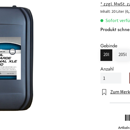
* zzgl. MwSt. 
Inhalt:
20 Liter
(6,
Sofort verfü
Produkt schne
Gebinde
20l
205l
Anzahl
Zum Merk
Artike