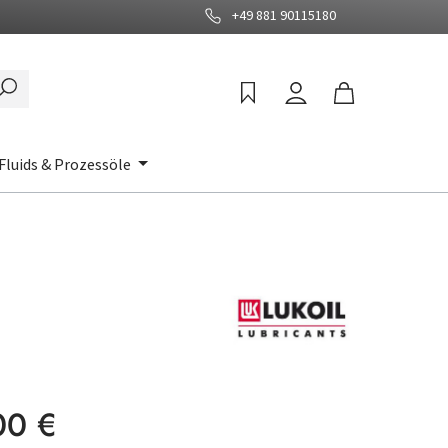
+49 881 90115180
Fluids & Prozessöle
:
00 €