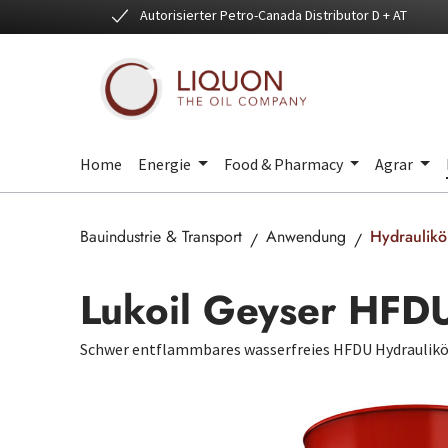
Autorisierter Petro-Canada Distributor D + AT
 Hauptinhalt springen
Zur Suche springen
Zur Hauptnavigation springen
Home
Energie
Food & Pharmacy
Agrar
Bauindustrie & Transport
Anwendung
Hydraulikö
Lukoil Geyser HFD
Schwer entflammbares wasserfreies HFDU Hydraulikö
Bildergalerie überspringen