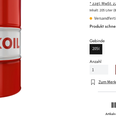
* zzgl. MwSt. 
Inhalt:
205 Liter
(
Versandferti
Produkt schne
Gebinde
205l
Anzahl
Zum Merk
Artike