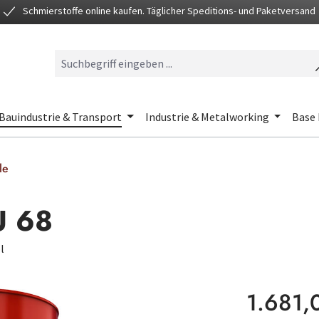
Schmierstoffe online kaufen. Täglicher Speditions- und Paketversand
Bauindustrie & Transport
Industrie & Metalworking
Base 
le
U 68
l
Regulärer Preis
1.681,