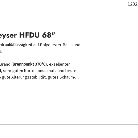
1202
Geyser HFDU 68"
raulikflüssigkeit
auf Polyolester-Basis und
p.
Brand (
Brennpunkt 370°C
), exzellenten
I
, sehr guten Korrosionsschutz und beste
e gute Alterungsstabilität, gutes Schaum-…