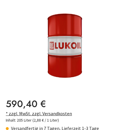
Bildergalerie überspringen
Regulärer Preis:
590,40 €
* zzgl. MwSt. zzgl. Versandkosten
Inhalt:
205 Liter
(2,88 € / 1 Liter)
Versandfertig in 7 Tagen, Lieferzeit 1-3 Tage