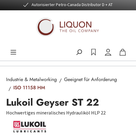
Autorisierter Petro-Canada Distributor D + AT
Zum Hauptinhalt springen
Industrie & Metalworking
Geeignet für Anforderung
ISO 11158 HM
Lukoil Geyser ST 22
Hochwertiges mineralisches Hydrauliköl HLP 22