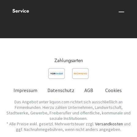
Service
Zahlungsarten
Impressum
Datenschutz
AGB
Cookies
Das Angebot unter liquon.com richtet sich ausschließlich an
Firmenkunden. Hierzu zählen Unternehmen, Landwirtschaft,
Stadtwerke, Gewerbe, Freiberufler und öffentliche, kommunale und
soziale Institutionen.
* Alle Preise exkl. gesetzl. Mehrwertsteuer zzgl.
Versandkosten
und
ggf. Nachnahmegebühren, wenn nicht anders angegeben.